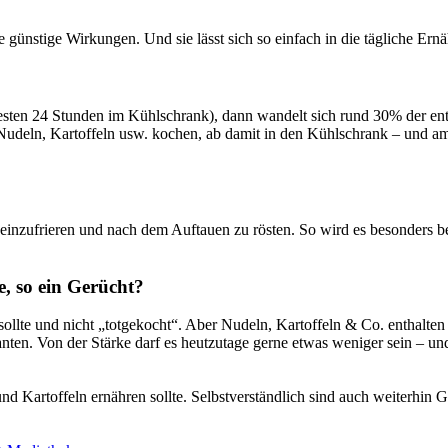
 günstige Wirkungen. Und sie lässt sich so einfach in die tägliche Ern
ten 24 Stunden im Kühlschrank), dann wandelt sich rund 30% der enthal
deln, Kartoffeln usw. kochen, ab damit in den Kühlschrank – und am n
 einzufrieren und nach dem Auftauen zu rösten. So wird es besonders b
e, so ein Gerücht?
sollte und nicht „totgekocht“. Aber Nudeln, Kartoffeln & Co. enthalte
anten. Von der Stärke darf es heutzutage gerne etwas weniger sein – u
nd Kartoffeln ernähren sollte. Selbstverständlich sind auch weiterhin