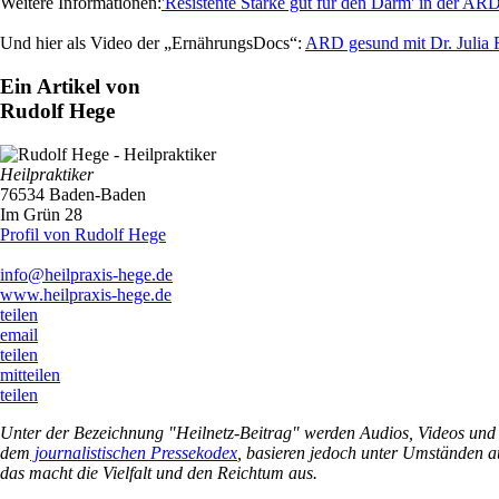
Weitere Informationen:
'Resistente Stärke gut für den Darm' in der A
Und hier als Video der „ErnährungsDocs“:
ARD gesund mit Dr. Julia 
Ein Artikel von
Rudolf Hege
Heilpraktiker
76534 Baden-Baden
Im Grün 28
Profil von Rudolf Hege
info@heilpraxis-hege.de
www.heilpraxis-hege.de
teilen
email
teilen
mitteilen
teilen
Unter der Bezeichnung "Heilnetz-Beitrag" werden Audios, Videos und Wo
dem
journalistischen Pressekodex
, basieren jedoch unter Umständen a
das macht die Vielfalt und den Reichtum aus.