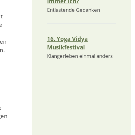
Immer ich?
Entlastende Gedanken
t
e
16. Yoga Vidya
len
Musikfestival
n.
Klangerleben einmal anders
e
gen