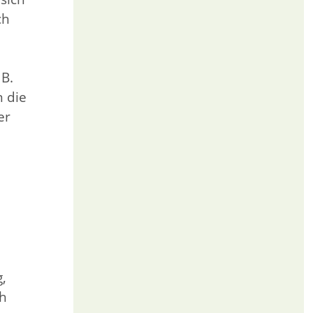
ch
 B.
 die
er
,
ch