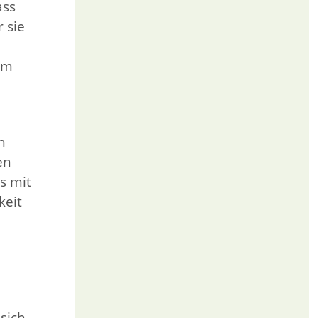
ass
 sie
im
h
en
s mit
keit
sich