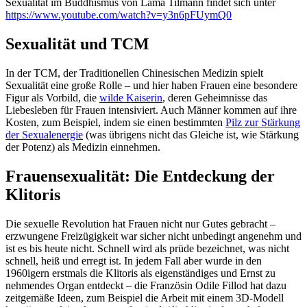
Sexualität im Buddhismus von Lama Tilmann findet sich unter
https://www.youtube.com/watch?v=y3n6pFUymQ0
Sexualität und TCM
In der TCM, der Traditionellen Chinesischen Medizin spielt
Sexualität eine große Rolle – und hier haben Frauen eine besondere
Figur als Vorbild, die
wilde Kaiserin
, deren Geheimnisse das
Liebesleben für Frauen intensiviert. Auch Männer kommen auf ihre
Kosten, zum Beispiel, indem sie einen bestimmten
Pilz zur Stärkung
der Sexualenergie
(was übrigens nicht das Gleiche ist, wie Stärkung
der Potenz) als Medizin einnehmen.
Frauensexualität: Die Entdeckung der
Klitoris
Die sexuelle Revolution hat Frauen nicht nur Gutes gebracht –
erzwungene Freizügigkeit war sicher nicht unbedingt angenehm und
ist es bis heute nicht. Schnell wird als prüde bezeichnet, was nicht
schnell, heiß und erregt ist. In jedem Fall aber wurde in den
1960igern erstmals die Klitoris als eigenständiges und Ernst zu
nehmendes Organ entdeckt – die Französin Odile Fillod hat dazu
zeitgemäße Ideen, zum Beispiel die Arbeit mit einem 3D-Modell