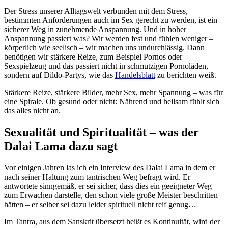
Der Stress unserer Alltagswelt verbunden mit dem Stress,
bestimmten Anforderungen auch im Sex gerecht zu werden, ist ein
sicherer Weg in zunehmende Anspannung. Und in hoher
Anspannung passiert was? Wir werden fest und fühlen weniger –
körperlich wie seelisch – wir machen uns undurchlässig. Dann
benötigen wir stärkere Reize, zum Beispiel Pornos oder
Sexspielzeug und das passiert nicht in schmutzigen Pornoläden,
sondern auf Dildo-Partys, wie das
Handelsblatt
zu berichten weiß.
Stärkere Reize, stärkere Bilder, mehr Sex, mehr Spannung – was für
eine Spirale. Ob gesund oder nicht: Nährend und heilsam fühlt sich
das alles nicht an.
Sexualität und Spiritualität – was der
Dalai Lama dazu sagt
Vor einigen Jahren las ich ein Interview des Dalai Lama in dem er
nach seiner Haltung zum tantrischen Weg befragt wird. Er
antwortete sinngemäß, er sei sicher, dass dies ein geeigneter Weg
zum Erwachen darstelle, den schon viele große Meister beschritten
hätten – er selber sei dazu leider spirituell nicht reif genug…
Im Tantra, aus dem Sanskrit übersetzt heißt es Kontinuität, wird der