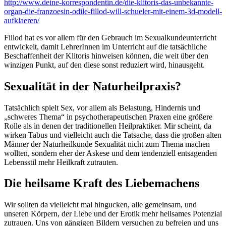
http://www.deine-korrespondentin.de/die-klitoris-das-unbekannte-
organ-die-franzoesin-odile-fillod-will-schueler-mit-einem-3d-modell-
aufklaeren/
Fillod hat es vor allem für den Gebrauch im Sexualkundeunterricht
entwickelt, damit LehrerInnen im Unterricht auf die tatsächliche
Beschaffenheit der Klitoris hinweisen können, die weit über den
winzigen Punkt, auf den diese sonst reduziert wird, hinausgeht.
Sexualität in der Naturheilpraxis?
Tatsächlich spielt Sex, vor allem als Belastung, Hindernis und
„schweres Thema“ in psychotherapeutischen Praxen eine größere
Rolle als in denen der traditionellen Heilpraktiker. Mir scheint, da
wirken Tabus und vielleicht auch die Tatsache, dass die großen alten
Männer der Naturheilkunde Sexualität nicht zum Thema machen
wollten, sondern eher der Askese und dem tendenziell entsagenden
Lebensstil mehr Heilkraft zutrauten.
Die heilsame Kraft des Liebemachens
Wir sollten da vielleicht mal hingucken, alle gemeinsam, und
unseren Körpern, der Liebe und der Erotik mehr heilsames Potenzial
zutrauen. Uns von gängigen Bildern versuchen zu befreien und uns