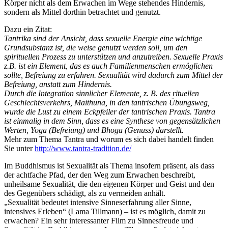
Körper nicht als dem Erwachen im Wege stehendes Hindernis,
sondern als Mittel dorthin betrachtet und genutzt.
Dazu ein Zitat:
Tantrika sind der Ansicht, dass sexuelle Energie eine wichtige
Grundsubstanz ist, die weise genutzt werden soll, um den
spirituellen Prozess zu unterstützen und anzutreiben. Sexuelle Praxis
z.B. ist ein Element, das es auch Familienmenschen ermöglichen
sollte, Befreiung zu erfahren. Sexualität wird dadurch zum Mittel der
Befreiung, anstatt zum Hindernis.
Durch die Integration sinnlicher Elemente, z. B. des rituellen
Geschlechtsverkehrs, Maithuna, in den tantrischen Übungsweg,
wurde die Lust zu einem Eckpfeiler der tantrischen Praxis. Tantra
ist einmalig in dem Sinn, dass es eine Synthese von gegensätzlichen
Werten, Yoga (Befreiung) und Bhoga (Genuss) darstellt.
Mehr zum Thema Tantra und worum es sich dabei handelt finden
Sie unter
http://www.tantra-tradition.de/
Im Buddhismus ist Sexualität als Thema insofern präsent, als dass
der achtfache Pfad, der den Weg zum Erwachen beschreibt,
unheilsame Sexualität, die den eigenen Körper und Geist und den
des Gegenübers schädigt, als zu vermeiden anhält.
„Sexualität bedeutet intensive Sinneserfahrung aller Sinne,
intensives Erleben“ (
Lama Tillmann) – ist es möglich, damit zu
erwachen? Ein sehr interessanter Film zu Sinnesfreude und