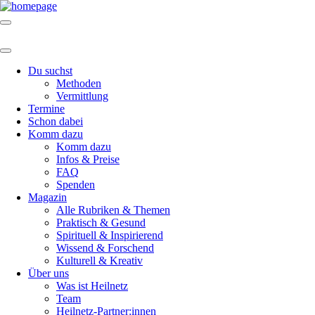
Du suchst
Methoden
Vermittlung
Termine
Schon dabei
Komm dazu
Komm dazu
Infos & Preise
FAQ
Spenden
Magazin
Alle Rubriken & Themen
Praktisch & Gesund
Spirituell & Inspirierend
Wissend & Forschend
Kulturell & Kreativ
Über uns
Was ist Heilnetz
Team
Heilnetz-Partner:innen