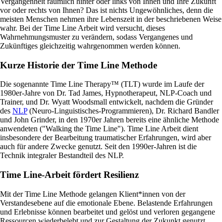
Vergangenheit räumlich hinter oder links von Ihnen und Ihre Zukunft
vor oder rechts von Ihnen? Das ist nichts Ungewöhnliches, denn die
meisten Menschen nehmen ihre Lebenszeit in der beschriebenen Weise
wahr. Bei der Time Line Arbeit wird versucht, dieses
Wahrnehmungsmuster zu verändern, sodass Vergangenes und
Zukünftiges gleichzeitig wahrgenommen werden können.
Kurze Historie der Time Line Methode
Die sogenannte Time Line Therapy™ (TLT) wurde im Laufe der
1980er-Jahre von Dr. Tad James, Hypnotherapeut, NLP-Coach und
Trainer, und Dr. Wyatt Woodsmall entwickelt, nachdem die Gründer
des
NLP
(Neuro-Linguistisches-Programmieren), Dr. Richard Bandler
und John Grinder, in den 1970er Jahren bereits eine ähnliche Methode
anwendeten ("Walking the Time Line"). Time Line Arbeit dient
insbesondere der Bearbeitung traumatischer Erfahrungen, wird aber
auch für andere Zwecke genutzt. Seit den 1990er-Jahren ist die
Technik integraler Bestandteil des NLP.
Time Line-Arbeit fördert Resilienz
Mit der Time Line Methode gelangen Klient*innen von der
Verstandesebene auf die emotionale Ebene. Belastende Erfahrungen
und Erlebnisse können bearbeitet und gelöst und verloren gegangene
Ressourcen wiederbelebt und zur Gestaltung der Zukunkt genutzt