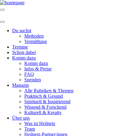
Du suchst
Methoden
Vermittlung
Termine
Schon dabei
Komm dazu
Komm dazu
Infos & Preise
FAQ
Spenden
Magazin
Alle Rubriken & Themen
Praktisch & Gesund
Spirituell & Inspirierend
Wissend & Forschend
Kulturell & Kreativ
Über uns
Was ist Heilnetz
Team
Heilnetz-Partner:innen