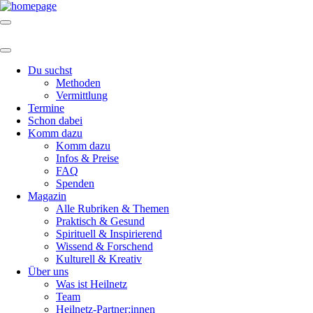
Du suchst
Methoden
Vermittlung
Termine
Schon dabei
Komm dazu
Komm dazu
Infos & Preise
FAQ
Spenden
Magazin
Alle Rubriken & Themen
Praktisch & Gesund
Spirituell & Inspirierend
Wissend & Forschend
Kulturell & Kreativ
Über uns
Was ist Heilnetz
Team
Heilnetz-Partner:innen