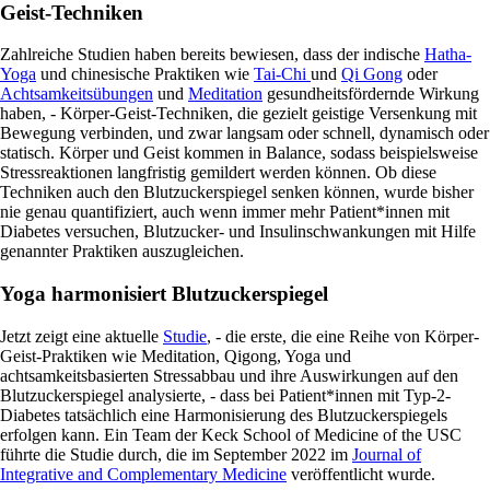
Geist-Techniken
Zahlreiche Studien haben bereits bewiesen, dass der indische
Hatha-
Yoga
und chinesische Praktiken wie
Tai-Chi
und
Qi Gong
oder
Achtsamkeitsübungen
und
Meditation
gesundheitsfördernde Wirkung
haben, - Körper-Geist-Techniken, die gezielt geistige Versenkung mit
Bewegung verbinden, und zwar langsam oder schnell, dynamisch oder
statisch. Körper und Geist kommen in Balance, sodass beispielsweise
Stressreaktionen langfristig gemildert werden können. Ob diese
Techniken auch den Blutzuckerspiegel senken können, wurde bisher
nie genau quantifiziert, auch wenn immer mehr Patient*innen mit
Diabetes versuchen, Blutzucker- und Insulinschwankungen mit Hilfe
genannter Praktiken auszugleichen.
Yoga harmonisiert Blutzuckerspiegel
Jetzt zeigt eine aktuelle
Studie
, - die erste, die eine Reihe von Körper-
Geist-Praktiken wie Meditation, Qigong, Yoga und
achtsamkeitsbasierten Stressabbau und ihre Auswirkungen auf den
Blutzuckerspiegel analysierte, - dass bei Patient*innen mit Typ-2-
Diabetes tatsächlich eine Harmonisierung des Blutzuckerspiegels
erfolgen kann. Ein Team der Keck School of Medicine of the USC
führte die Studie durch, die im September 2022 im
Journal of
Integrative and Complementary Medicine
veröffentlicht wurde.