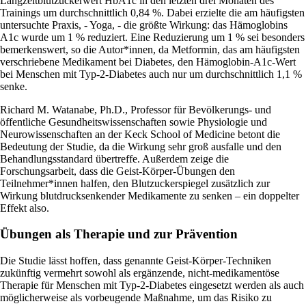
Langzeitblutzuckerwert HbA1c in den letzten drei Monaten des
Trainings um durchschnittlich 0,84 %. Dabei erzielte die am häufigsten
untersuchte Praxis, - Yoga, - die größte Wirkung: das Hämoglobins
A1c wurde um 1 % reduziert. Eine Reduzierung um 1 % sei besonders
bemerkenswert, so die Autor*innen, da Metformin, das am häufigsten
verschriebene Medikament bei Diabetes, den Hämoglobin-A1c-Wert
bei Menschen mit Typ-2-Diabetes auch nur um durchschnittlich 1,1 %
senke.
Richard M. Watanabe, Ph.D., Professor für Bevölkerungs- und
öffentliche Gesundheitswissenschaften sowie Physiologie und
Neurowissenschaften an der Keck School of Medicine betont die
Bedeutung der Studie, da die Wirkung sehr groß ausfalle und den
Behandlungsstandard übertreffe. Außerdem zeige die
Forschungsarbeit, dass die Geist-Körper-Übungen den
Teilnehmer*innen halfen, den Blutzuckerspiegel zusätzlich zur
Wirkung blutdrucksenkender Medikamente zu senken – ein doppelter
Effekt also.
Übungen als Therapie und zur Prävention
Die Studie lässt hoffen, dass genannte Geist-Körper-Techniken
zukünftig vermehrt sowohl als ergänzende, nicht-medikamentöse
Therapie für Menschen mit Typ-2-Diabetes eingesetzt werden als auch
möglicherweise als vorbeugende Maßnahme, um das Risiko zu