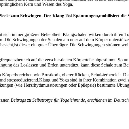
sprünglichen Kern und Wesen des Yoga.
 Seele zum Schwingen. Der Klang löst Spannungen,mobilisiert die Se
t sich immer größerer Beliebtheit. Klangschalen wirken durch ihren T
 Die Schwingungen der Schalen am oder auf dem Körper unterstützen 
t besteht,ist dieser ein guter Überträger. Die Schwingungen strömen w
requenzbereich auf die verschie-denen Körperteile abgestimmt. So un
ung das Loslassen und Erden unterstützt, kann diese Schale zum Beisp
n Körperbereichen wie Brustkorb, oberer Rücken, Schul-terbereich. Di
 und stressreduzierend.Klang und Yoga sind in ihrer Kombination zwei
änkungen (wie Herzrhythmusstörungen oder Epilepsie) bestimmte Übung
rfassten Beitrags zu Selbstsorge für Yogalehrende, erschienen im Deuts