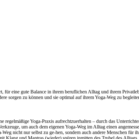
t, für eine gute Balance in ihrem beruflichen Alltag und ihrem Priva
 andere sorgen zu können und sie optimal auf ihrem Yoga-Weg zu begleite
gene regelmäßige Yoga-Praxis aufrechtzuerhalten – durch das Unterrichte
Werkzeuge, um auch dem eigenen Yoga-Weg im Alltag einen angemesse
a-Weg nicht nur selbst zu ge-hen, sondern auch andere Menschen für ihn
it Klang und Mantras (wieder) spüren inmitten des Trubel des Alltags,