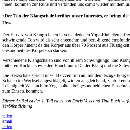
innen, kommen zur Ruhe und verbinden uns somit wieder mit dem ur
»Der Ton der Klangschale berührt unser Innerstes, er bringt die
Hess
Der Einsatz von Klangschalen in verschiedenen Yoga-Einheiten erfreu
schwingende Ton wird als sehr angenehm und beru-higend empfunden.
den Körper hinein; da der Körper aus über 70 Prozent aus Flüssigkei
Gesundheit des Körpers zu stärken.
Verschiedene Klangschalen sind von ih-rem Schwingungs- und Klangf
mittleren Rücken sowie den Bauchraum. Da der Klang und die Schwing
Die Herzschale spricht unser Herzzentrum an, mit den dazuge-hörige
Schalen im Wechsel angeschlägelt, wirken ausgleichend, zentrierend
Leichtigkeit.Wie auch im Yoga sollten bei gesundheitlichen Einschr
zum Einsatz kommen.
Dieser Artikel ist der 1. Teil eines von Doris Voss und Tina Buch ve
Veröffentlichung
teilen
email
teilen