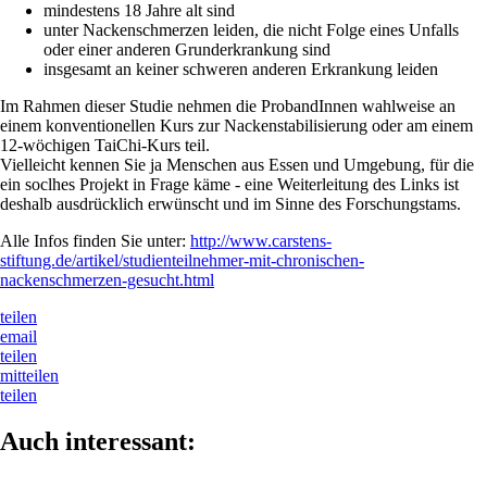
mindestens 18 Jahre alt sind
unter Nackenschmerzen leiden, die nicht Folge eines Unfalls
oder einer anderen Grunderkrankung sind
insgesamt an keiner schweren anderen Erkrankung leiden
Im Rahmen dieser Studie nehmen die ProbandInnen wahlweise an
einem konventionellen Kurs zur Nackenstabilisierung oder am einem
12-wöchigen TaiChi-Kurs teil.
Vielleicht kennen Sie ja Menschen aus Essen und Umgebung, für die
ein soclhes Projekt in Frage käme - eine Weiterleitung des Links ist
deshalb ausdrücklich erwünscht und im Sinne des Forschungstams.
Alle Infos finden Sie unter:
http://www.carstens-
stiftung.de/artikel/studienteilnehmer-mit-chronischen-
nackenschmerzen-gesucht.html
teilen
email
teilen
mitteilen
teilen
Auch interessant: