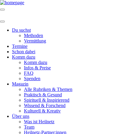
Du suchst
Methoden
Vermittlung
Termine
Schon dabei
Komm dazu
Komm dazu
Infos & Preise
FAQ
Spenden
Magazin
Alle Rubriken & Themen
Praktisch & Gesund
Spirituell & Inspirierend
Wissend & Forschend
Kulturell & Kreativ
Über uns
Was ist Heilnetz
Team
Heilnetz-Partner:innen