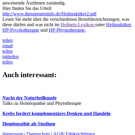
anweisende ÄrztInnen zuständig.
Hier finden Sie das Urteil:
http://www.therapeuteninfo.de/Heilpraktiker2.pdf
Lesen Sie mehr über die verschiedenen Berufsbezeichnungen, was
diese dürfen und was nicht im
Heilnetz-Lexikon
unter
Heilpraktiker
,
HP-Psychotherapie
und
HP-Physiotherapie.
teilen
email
teilen
mitteilen
teilen
Auch interessant:
Nacht der Naturheilkunde
Talks zu Homöopathie und Phytotherapie
Krebs fordert komplementäres Denken und Handeln
Homöopathie als Studium
Impressum
|
Datenschutz
|
AGB
|
Ethikrichtlinien