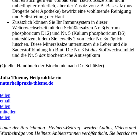
darf es auch gern ein Vollbad sein. Bad-Zusätze sind nicht
unbedingt erforderlich, aber der Zusatz von z.B. Basesalz (aus
Drogerie oder Apotheke) bewirkt eine wohltuende Reinigung
und Selbstfettung der Haut.
Zusätzlich können Sie Ihr Immunsystem in dieser
Wetterwechselzeit mit den Schüßlersalzen Nr. 3(Ferrum
phosphoricum D12) und Nr. 5 (Kalium phosphoricum D6)
unterstützen, indem Sie jeweils 2 von jeder Nr. 3x täglich
lutschen. Diese Mineralsalze unterstützen die Leber und die
Sauerstoffbindung im Blut. Die Nr. 3 ist
das
Stoffwechselmittel
und die Nr. 5
das
biochemische Antiseptikum
(Quelle: Handbuch der Biochemie nach Dr. Schüßler)
Julia Thieme, Heilpraktikerin
naturheilpraxis-thieme.de
teilen
email
teilen
mitteilen
teilen
Unter der Bezeichnung "Heilnetz-Beitrag" werden Audios, Videos und
Wortbeiträge von Heilnetz-Anbieter:innen veröffentlicht. Sie bereichern