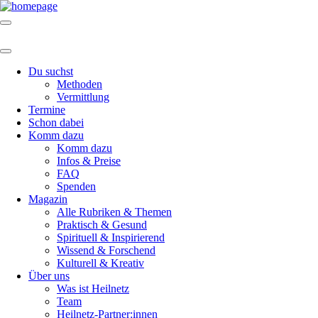
Du suchst
Methoden
Vermittlung
Termine
Schon dabei
Komm dazu
Komm dazu
Infos & Preise
FAQ
Spenden
Magazin
Alle Rubriken & Themen
Praktisch & Gesund
Spirituell & Inspirierend
Wissend & Forschend
Kulturell & Kreativ
Über uns
Was ist Heilnetz
Team
Heilnetz-Partner:innen