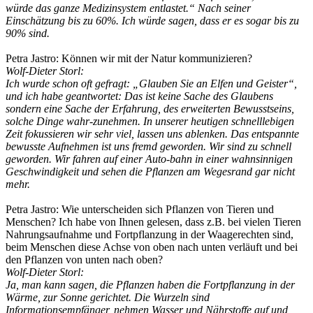
würde das ganze Medizinsystem entlastet.“ Nach seiner
Einschätzung bis zu 60%. Ich würde sagen, dass er es sogar bis zu
90% sind.
Petra Jastro: Können wir mit der Natur kommunizieren?
Wolf-Dieter Storl:
Ich wurde schon oft gefragt: „Glauben Sie an Elfen und Geister“,
und ich habe geantwortet: Das ist keine Sache des Glaubens
sondern eine Sache der Erfahrung, des erweiterten Bewusstseins,
solche Dinge wahr-zunehmen. In unserer heutigen schnelllebigen
Zeit fokussieren wir sehr viel, lassen uns ablenken. Das entspannte
bewusste Aufnehmen ist uns fremd geworden. Wir sind zu schnell
geworden. Wir fahren auf einer Auto-bahn in einer wahnsinnigen
Geschwindigkeit und sehen die Pflanzen am Wegesrand gar nicht
mehr.
Petra Jastro: Wie unterscheiden sich Pflanzen von Tieren und
Menschen? Ich habe von Ihnen gelesen, dass z.B. bei vielen Tieren
Nahrungsaufnahme und Fortpflanzung in der Waagerechten sind,
beim Menschen diese Achse von oben nach unten verläuft und bei
den Pflanzen von unten nach oben?
Wolf-Dieter Storl:
Ja, man kann sagen, die Pflanzen haben die Fortpflanzung in der
Wärme, zur Sonne gerichtet. Die Wurzeln sind
Informationsempfänger, nehmen Wasser und Nährstoffe auf und