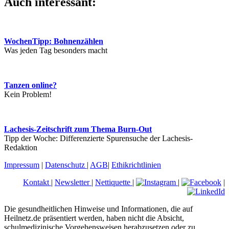
Auch interessant:
WochenTipp: Bohnenzählen
Was jeden Tag besonders macht
Tanzen online?
Kein Problem!
Lachesis-Zeitschrift zum Thema Burn-Out
Tipp der Woche: Differenzierte Spurensuche der Lachesis-
Redaktion
Impressum
|
Datenschutz
|
AGB
|
Ethikrichtlinien
Kontakt
|
Newsletter
|
Nettiquette
|
|
|
Die gesundheitlichen Hinweise und Informationen, die auf
Heilnetz.de präsentiert werden, haben nicht die Absicht,
schulmedizinische Vorgehensweisen herabzusetzen oder zu