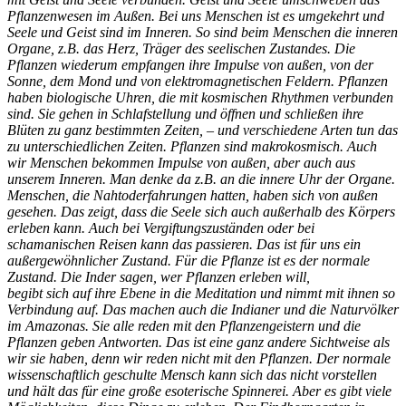
Pflanzenwesen im Außen. Bei uns Menschen ist es umgekehrt und
Seele und Geist sind im Inneren. So sind beim Menschen die inneren
Organe, z.B. das Herz, Träger des seelischen Zustandes. Die
Pflanzen wiederum empfangen ihre Impulse von außen, von der
Sonne, dem Mond und von elektromagnetischen Feldern. Pflanzen
haben biologische Uhren, die mit kosmischen Rhythmen verbunden
sind. Sie gehen in Schlafstellung und öffnen und schließen ihre
Blüten zu ganz bestimmten Zeiten, – und verschiedene Arten tun das
zu unterschiedlichen Zeiten. Pflanzen sind makrokosmisch. Auch
wir Menschen bekommen Impulse von außen, aber auch aus
unserem Inneren. Man denke da z.B. an die innere Uhr der Organe.
Menschen, die Nahtoderfahrungen hatten, haben sich von außen
gesehen. Das zeigt, dass die Seele sich auch außerhalb des Körpers
erleben kann. Auch bei Vergiftungszuständen oder bei
schamanischen Reisen kann das passieren. Das ist für uns ein
außergewöhnlicher Zustand. Für die Pflanze ist es der normale
Zustand. Die Inder sagen, wer Pflanzen erleben will,
begibt sich auf ihre Ebene in die Meditation und nimmt mit ihnen so
Verbindung auf. Das machen auch die Indianer und die Naturvölker
im Amazonas. Sie alle reden mit den Pflanzengeistern und die
Pflanzen geben Antworten. Das ist eine ganz andere Sichtweise als
wir sie haben, denn wir reden nicht mit den Pflanzen. Der normale
wissenschaftlich geschulte Mensch kann sich das nicht vorstellen
und hält das für eine große esoterische Spinnerei. Aber es gibt viele