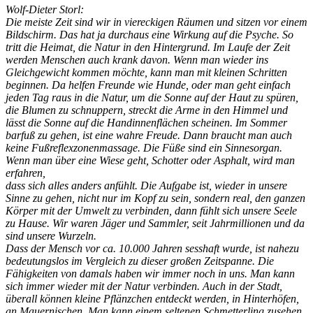
Wolf-Dieter Storl:
Die meiste Zeit sind wir in viereckigen Räumen und sitzen vor einem
Bildschirm. Das hat ja durchaus eine Wirkung auf die Psyche. So
tritt die Heimat, die Natur in den Hintergrund. Im Laufe der Zeit
werden Menschen auch krank davon. Wenn man wieder ins
Gleichgewicht kommen möchte, kann man mit kleinen Schritten
beginnen. Da helfen Freunde wie Hunde, oder man geht einfach
jeden Tag raus in die Natur, um die Sonne auf der Haut zu spüren,
die Blumen zu schnuppern, streckt die Arme in den Himmel und
lässt die Sonne auf die Handinnenflächen scheinen. Im Sommer
barfuß zu gehen, ist eine wahre Freude. Dann braucht man auch
keine Fußreflexzonenmassage. Die Füße sind ein Sinnesorgan.
Wenn man über eine Wiese geht, Schotter oder Asphalt, wird man
erfahren,
dass sich alles anders anfühlt. Die Aufgabe ist, wieder in unsere
Sinne zu gehen, nicht nur im Kopf zu sein, sondern real, den ganzen
Körper mit der Umwelt zu verbinden, dann fühlt sich unsere Seele
zu Hause. Wir waren Jäger und Sammler, seit Jahrmillionen und da
sind unsere Wurzeln.
Dass der Mensch vor ca. 10.000 Jahren sesshaft wurde, ist nahezu
bedeutungslos im Vergleich zu dieser großen Zeitspanne. Die
Fähigkeiten von damals haben wir immer noch in uns. Man kann
sich immer wieder mit der Natur verbinden. Auch in der Stadt,
überall können kleine Pflänzchen entdeckt werden, in Hinterhöfen,
an Mauernischen. Man kann einem seltenen Schmetterling zusehen,