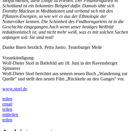
Möglichkeiten, diese Dinge zu erleben. Der Findhorngarten in
Schottland ist ein bekanntes Beispiel dafür. Damals übte sich
Dorothy Maclean in Meditationen und verband sich mit den
Pflanzen-Energien, so wie wir es aus der Ethnologie der
Naturvölker kennen. Die Schönheit des Findhorngartens ist in die
Geschichte eingegangen.Auch wenn unser heutiges Weltbild
reduktionistisch ist, und nicht mehr weiß, was es mit solchen Sachen
anfangen soll. Sie sind real!
Danke Ihnen herzlich. Petra Jastro. Teutoburger Meile
Vorankündigung:
Wolf-Dieter Storl in Bielefeld am 18. Juni in der Ravensberger
Spinnerei
Wolf-Dieter Storl berichtet aus seinem neuen Buch „Wanderung zur
Quelle“ und stellt den neuen Film „Rückkehr an den Ganges“ vor.
www.storl.de
teilen
email
teilen
mitteilen
teilen