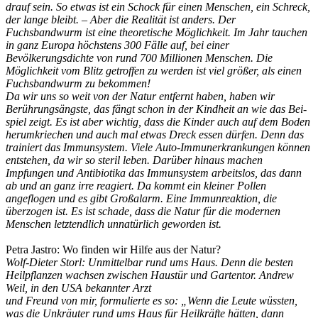
drauf sein. So etwas ist ein Schock für einen Menschen, ein Schreck,
der lange bleibt. – Aber die Realität ist anders. Der
Fuchsbandwurm ist eine theoretische Möglichkeit. Im Jahr tauchen
in ganz Europa höchstens 300 Fälle auf, bei einer
Bevölkerungsdichte von rund 700 Millionen Menschen. Die
Möglichkeit vom Blitz getroffen zu werden ist viel größer, als einen
Fuchsbandwurm zu bekommen!
Da wir uns so weit von der Natur entfernt haben, haben wir
Berührungsängste, das fängt schon in der Kindheit an wie das Bei-
spiel zeigt. Es ist aber wichtig, dass die Kinder auch auf dem Boden
herumkriechen und auch mal etwas Dreck essen dürfen. Denn das
trainiert das Immunsystem. Viele Auto-Immunerkrankungen können
entstehen, da wir so steril leben. Darüber hinaus machen
Impfungen und Antibiotika das Immunsystem arbeitslos, das dann
ab und an ganz irre reagiert. Da kommt ein kleiner Pollen
angeflogen und es gibt Großalarm. Eine Immunreaktion, die
überzogen ist. Es ist schade, dass die Natur für die modernen
Menschen letztendlich unnatürlich geworden ist.
Petra Jastro: Wo finden wir Hilfe aus der Natur?
Wolf-Dieter Storl: Unmittelbar rund ums Haus. Denn die besten
Heilpflanzen wachsen zwischen Haustür und Gartentor. Andrew
Weil, in den USA bekannter Arzt
und Freund von mir, formulierte es so: „Wenn die Leute wüssten,
was die Unkräuter rund ums Haus für Heilkräfte hätten, dann