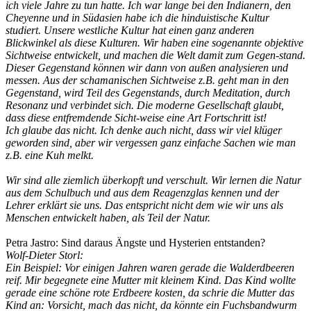
ich viele Jahre zu tun hatte. Ich war lange bei den Indianern, den
Cheyenne und in Südasien habe ich die hinduistische Kultur
studiert. Unsere westliche Kultur hat einen ganz anderen
Blickwinkel als diese Kulturen. Wir haben eine sogenannte objektive
Sichtweise entwickelt, und machen die Welt damit zum Gegen-stand.
Dieser Gegenstand können wir dann von außen analysieren und
messen. Aus der schamanischen Sichtweise z.B. geht man in den
Gegenstand, wird Teil des Gegenstands, durch Meditation, durch
Resonanz und verbindet sich. Die moderne Gesellschaft glaubt,
dass diese entfremdende Sicht-weise eine Art Fortschritt ist!
Ich glaube das nicht. Ich denke auch nicht, dass wir viel klüger
geworden sind, aber wir vergessen ganz einfache Sachen wie man
z.B. eine Kuh melkt.
Wir sind alle ziemlich überkopft und verschult. Wir lernen die Natur
aus dem Schulbuch und aus dem Reagenzglas kennen und der
Lehrer erklärt sie uns. Das entspricht nicht dem wie wir uns als
Menschen entwickelt haben, als Teil der Natur.
Petra Jastro: Sind daraus Ängste und Hysterien entstanden?
Wolf-Dieter Storl:
Ein Beispiel: Vor einigen Jahren waren gerade die Walderdbeeren
reif. Mir begegnete eine Mutter mit kleinem Kind. Das Kind wollte
gerade eine schöne rote Erdbeere kosten, da schrie die Mutter das
Kind an: Vorsicht, mach das nicht, da könnte ein Fuchsbandwurm