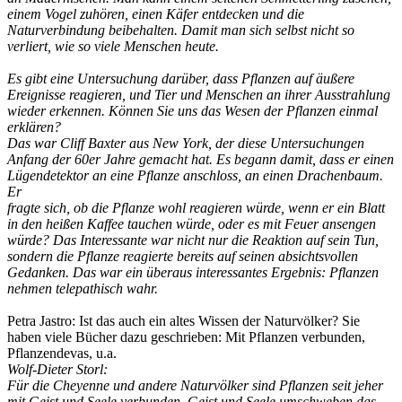
einem Vogel zuhören, einen Käfer entdecken und die
Naturverbindung beibehalten. Damit man sich selbst nicht so
verliert, wie so viele Menschen heute.
Es gibt eine Untersuchung darüber, dass Pflanzen auf äußere
Ereignisse reagieren, und Tier und Menschen an ihrer Ausstrahlung
wieder erkennen. Können Sie uns das Wesen der Pflanzen einmal
erklären?
Das war Cliff Baxter aus New York, der diese Untersuchungen
Anfang der 60er Jahre gemacht hat. Es begann damit, dass er einen
Lügendetektor an eine Pflanze anschloss, an einen Drachenbaum.
Er
fragte sich, ob die Pflanze wohl reagieren würde, wenn er ein Blatt
in den heißen Kaffee tauchen würde, oder es mit Feuer ansengen
würde? Das Interessante war nicht nur die Reaktion auf sein Tun,
sondern die Pflanze reagierte bereits auf seinen absichtsvollen
Gedanken. Das war ein überaus interessantes Ergebnis: Pflanzen
nehmen telepathisch wahr.
Petra Jastro: Ist das auch ein altes Wissen der Naturvölker? Sie
haben viele Bücher dazu geschrieben: Mit Pflanzen verbunden,
Pflanzendevas, u.a.
Wolf-Dieter Storl:
Für die Cheyenne und andere Naturvölker sind Pflanzen seit jeher
mit Geist und Seele verbunden. Geist und Seele umschweben das