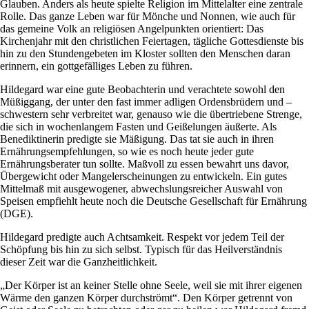
Glauben. Anders als heute spielte Religion im Mittelalter eine zentrale
Rolle. Das ganze Leben war für Mönche und Nonnen, wie auch für
das gemeine Volk an religiösen Angelpunkten orientiert: Das
Kirchenjahr mit den christlichen Feiertagen, tägliche Gottesdienste bis
hin zu den Stundengebeten im Kloster sollten den Menschen daran
erinnern, ein gottgefälliges Leben zu führen.
Hildegard war eine gute Beobachterin und verachtete sowohl den
Müßiggang, der unter den fast immer adligen Ordensbrüdern und –
schwestern sehr verbreitet war, genauso wie die übertriebene Strenge,
die sich in wochenlangem Fasten und Geißelungen äußerte. Als
Benediktinerin predigte sie Mäßigung. Das tat sie auch in ihren
Ernährungsempfehlungen, so wie es noch heute jeder gute
Ernährungsberater tun sollte. Maßvoll zu essen bewahrt uns davor,
Übergewicht oder Mangelerscheinungen zu entwickeln. Ein gutes
Mittelmaß mit ausgewogener, abwechslungsreicher Auswahl von
Speisen empfiehlt heute noch die Deutsche Gesellschaft für Ernährung
(DGE).
Hildegard predigte auch Achtsamkeit. Respekt vor jedem Teil der
Schöpfung bis hin zu sich selbst. Typisch für das Heilverständnis
dieser Zeit war die Ganzheitlichkeit.
„Der Körper ist an keiner Stelle ohne Seele, weil sie mit ihrer eigenen
Wärme den ganzen Körper durchströmt“. Den Körper getrennt von