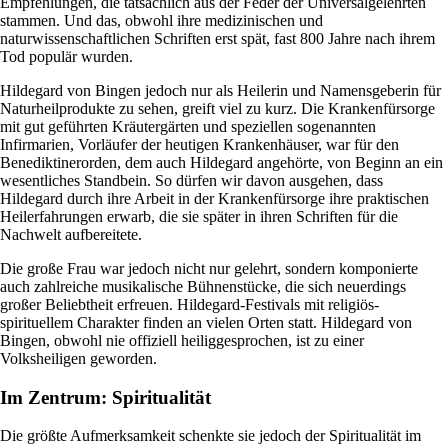
Empfehlungen, die tatsächlich aus der Feder der Universalgelehrten
stammen. Und das, obwohl ihre medizinischen und
naturwissenschaftlichen Schriften erst spät, fast 800 Jahre nach ihrem
Tod populär wurden.
Hildegard von Bingen jedoch nur als Heilerin und Namensgeberin für
Naturheilprodukte zu sehen, greift viel zu kurz. Die Krankenfürsorge
mit gut geführten Kräutergärten und speziellen sogenannten
Infirmarien, Vorläufer der heutigen Krankenhäuser, war für den
Benediktinerorden, dem auch Hildegard angehörte, von Beginn an ein
wesentliches Standbein. So dürfen wir davon ausgehen, dass
Hildegard durch ihre Arbeit in der Krankenfürsorge ihre praktischen
Heilerfahrungen erwarb, die sie später in ihren Schriften für die
Nachwelt aufbereitete.
Die große Frau war jedoch nicht nur gelehrt, sondern komponierte
auch zahlreiche musikalische Bühnenstücke, die sich neuerdings
großer Beliebtheit erfreuen. Hildegard-Festivals mit religiös-
spirituellem Charakter finden an vielen Orten statt. Hildegard von
Bingen, obwohl nie offiziell heiliggesprochen, ist zu einer
Volksheiligen geworden.
Im Zentrum: Spiritualität
Die größte Aufmerksamkeit schenkte sie jedoch der Spiritualität im