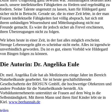
Düfte Ihrer Umgebung ganz bewusst war. Sinnhaftigkeit bedeutet aber
auch, unsere intellektuellen Fähigkeiten zu fördern und regelmäßig zu
fordern. Seine Talente ungenutzt zu lassen, kam für Hildegard ganz
sicher nicht in Betracht. Gerade sie, die in einer Zeit lebte, in der man
Frauen intellektuelle Fähigkeiten fast völlig absprach, hat sich mit
ihrem unbändigen Wissensdurst und Mitteilungsdrang nicht nur
Freunde gemacht. Es wäre ihr jedoch sicher als Frevel erschienen,
ihren Überzeugungen nicht zu folgen.
Wir leben heute in einer Zeit, in der fast alles möglich erscheint.
Strenge Lebensregeln gibt es scheinbar nicht mehr. Alles ist irgendwie
unverbindlich geworden. Da ist es gut, einem Vorbild wie Hildegard
von Bingen folgen zu können.
Die Autorin: Dr. Angelika Eule
Dr. med. Angelika Eule hat als Medizinerin einige Jahre im Bereich
Naturheilkunde gearbeitet. Sie ist heute geschäftsführende
Gesellschafterin der BIOSUN GmbH, die hochwertige Ohrkerzen und
andere Produkte für die Naturheilkunde herstellt. Als
Vorbildunternehmerin unterstützt sie Frauen auf dem Weg in die
Selbstständigkeit. Mit ihrem Mann und ihren fünf Kinder lebt sie in
Kiel.
www.beehannah.de
teilen