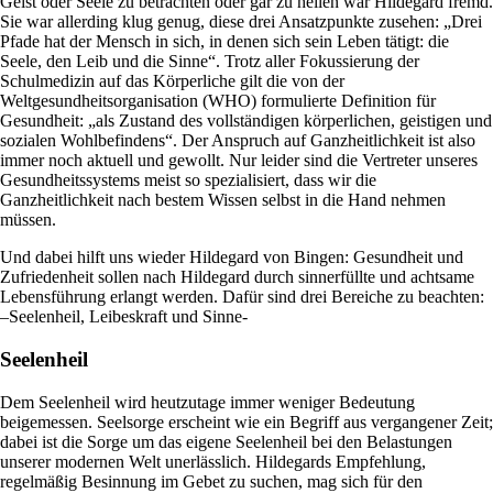
Geist oder Seele zu betrachten oder gar zu heilen war Hildegard fremd.
Sie war allerding klug genug, diese drei Ansatzpunkte zusehen: „Drei
Pfade hat der Mensch in sich, in denen sich sein Leben tätigt: die
Seele, den Leib und die Sinne“. Trotz aller Fokussierung der
Schulmedizin auf das Körperliche gilt die von der
Weltgesundheitsorganisation (WHO) formulierte Definition für
Gesundheit: „als Zustand des vollständigen körperlichen, geistigen und
sozialen Wohlbefindens“. Der Anspruch auf Ganzheitlichkeit ist also
immer noch aktuell und gewollt. Nur leider sind die Vertreter unseres
Gesundheitssystems meist so spezialisiert, dass wir die
Ganzheitlichkeit nach bestem Wissen selbst in die Hand nehmen
müssen.
Und dabei hilft uns wieder Hildegard von Bingen: Gesundheit und
Zufriedenheit sollen nach Hildegard durch sinnerfüllte und achtsame
Lebensführung erlangt werden. Dafür sind drei Bereiche zu beachten:
–Seelenheil, Leibeskraft und Sinne-
Seelenheil
Dem Seelenheil wird heutzutage immer weniger Bedeutung
beigemessen. Seelsorge erscheint wie ein Begriff aus vergangener Zeit;
dabei ist die Sorge um das eigene Seelenheil bei den Belastungen
unserer modernen Welt unerlässlich. Hildegards Empfehlung,
regelmäßig Besinnung im Gebet zu suchen, mag sich für den