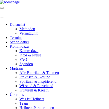
Du suchst
Methoden
Vermittlung
Termine
Schon dabei
Komm dazu
Komm dazu
Infos & Preise
FAQ
Spenden
Magazin
Alle Rubriken & Themen
Praktisch & Gesund
Spirituell & Inspirierend
Wissend & Forschend
Kulturell & Kreativ
Über uns
Was ist Heilnetz
Team
Heilnetz-Partner:innen