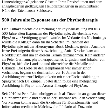
Linnenbrügger 40 geladene Gäste in Ihren Praxisräumen und dem
angegliederten großzügigen Heilpflanzengarten in unmittelbarer
Nähe des Tatenhauser Schlosses.
500 Jahre alte Exponate aus der Phythotherapie
Den Auftakt machte die Eröffnung der Phytoausstellung mit teils
500 Jahre alten Exponaten der Phytotherapie, die ebenfalls von
PhytAro zur Verfügung gestellt wurde. Im Verlaufe des Nachmittags
wurde die Kollegin dann für ihr Schaffen im Rahmen der
Phytotherapie mit der Hieronymus-Bock-Medaille, geehrt. Auch die
letzte Preisträgerin dieser Auszeichnung, Anita Kracke, kam aus
Norddeutschland um an diesem Termin teilzunehmen. Kein anderer
als Peter Germann, phytotherapeutisches Urgestein und Inhaber von
PhytAro, hielt die Laudatio und überreichte die Medaille und
Urkunde. Die Liebe zu den Heilpflanzen war immer schon
vorhanden, begann sie doch schon vor 16 Jahren in der
Ausbildungszeit zur Heilpraktikerin mit einer Fachausbildung in
Spagyrik nach Dr. Zimpel. Später dann folgte eine mehrjährige
Ausbildung in Phyto- und Aroma-Therapie bei PhytAro.
Seit 2019 ist Petra Linnenbrügger auch als Dozentin an genau dieser
Heilpflanzenschule und auch an der Hufelandschule in Senden tätig.
Vor kurzem konnte auch die Akademie für Komplemantär- und
Informationsmedizin in Malchow die Jubilarin als Dozentin