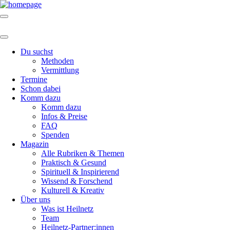
Du suchst
Methoden
Vermittlung
Termine
Schon dabei
Komm dazu
Komm dazu
Infos & Preise
FAQ
Spenden
Magazin
Alle Rubriken & Themen
Praktisch & Gesund
Spirituell & Inspirierend
Wissend & Forschend
Kulturell & Kreativ
Über uns
Was ist Heilnetz
Team
Heilnetz-Partner:innen