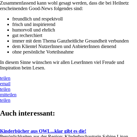
Zusammenfassend kann wohl gesagt werden, dass die bei Heilnetz
erscheinenden Good-News folgendes sind:
freundlich und respektvoll
frisch und inspirierend
humorvoll und ehrlich
gut recherchiert
immer mit dem Thema Ganzheitliche Gesundheit verbunden
dem Klientel NutzerInnen und AnbieterInnen dienend
ohne persönliche Vorteilsnahme
In diesem Sinne wünschen wir allen LeserInnen viel Freude und
Inspiration beim Lesen.
teilen
email
teilen
mitteilen
teilen
Auch interessant:
Kinderbücher aus OWL...klar gibt es die!
Persönlichkeiten aus der Region: KInderbuchautorin Sabine Lipan