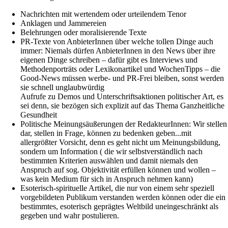
Nachrichten mit wertendem oder urteilendem Tenor
Anklagen und Jammereien
Belehrungen oder moralisierende Texte
PR-Texte von AnbieterInnen über welche tollen Dinge auch
immer: Niemals dürfen AnbieterInnen in den News über ihre
eigenen Dinge schreiben – dafür gibt es Interviews und
Methodenporträts oder Lexikonartikel und WochenTipps – die
Good-News müssen werbe- und PR-Frei bleiben, sonst werden
sie schnell unglaubwürdig
Aufrufe zu Demos und Unterschriftsaktionen politischer Art, es
sei denn, sie bezögen sich explizit auf das Thema Ganzheitliche
Gesundheit
Politische Meinungsäußerungen der RedakteurInnen: Wir stellen
dar, stellen in Frage, können zu bedenken geben...mit
allergrößter Vorsicht, denn es geht nicht um Meinungsbildung,
sondern um Information ( die wir selbstverständlich nach
bestimmten Kriterien auswählen und damit niemals den
Anspruch auf sog. Objektivität erfüllen können und wollen –
was kein Medium für sich in Anspruch nehmen kann)
Esoterisch-spirituelle Artikel, die nur von einem sehr speziell
vorgebildeten Publikum verstanden werden können oder die ein
bestimmtes, esoterisch geprägtes Weltbild uneingeschränkt als
gegeben und wahr postulieren.