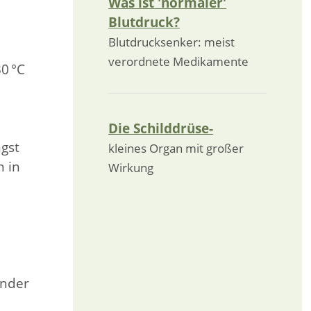
Was ist 'normaler'
Blutdruck?
Blutdrucksenker: meist
verordnete Medikamente
0 °C
Die Schilddrüse-
ngst
kleines Organ mit großer
n in
Wirkung
under
n