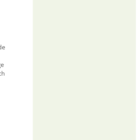
de
ge
ch