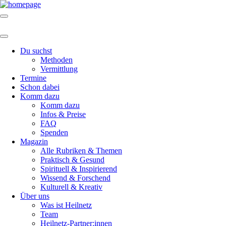
Du suchst
Methoden
Vermittlung
Termine
Schon dabei
Komm dazu
Komm dazu
Infos & Preise
FAQ
Spenden
Magazin
Alle Rubriken & Themen
Praktisch & Gesund
Spirituell & Inspirierend
Wissend & Forschend
Kulturell & Kreativ
Über uns
Was ist Heilnetz
Team
Heilnetz-Partner:innen