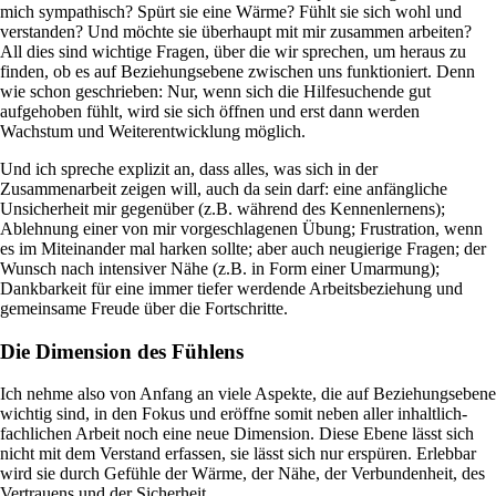
mich sympathisch? Spürt sie eine Wärme? Fühlt sie sich wohl und
verstanden? Und möchte sie überhaupt mit mir zusammen arbeiten?
All dies sind wichtige Fragen, über die wir sprechen, um heraus zu
finden, ob es auf Beziehungsebene zwischen uns funktioniert. Denn
wie schon geschrieben: Nur, wenn sich die Hilfesuchende gut
aufgehoben fühlt, wird sie sich öffnen und erst dann werden
Wachstum und Weiterentwicklung möglich.
Und ich spreche explizit an, dass alles, was sich in der
Zusammenarbeit zeigen will, auch da sein darf: eine anfängliche
Unsicherheit mir gegenüber (z.B. während des Kennenlernens);
Ablehnung einer von mir vorgeschlagenen Übung; Frustration, wenn
es im Miteinander mal harken sollte; aber auch neugierige Fragen; der
Wunsch nach intensiver Nähe (z.B. in Form einer Umarmung);
Dankbarkeit für eine immer tiefer werdende Arbeitsbeziehung und
gemeinsame Freude über die Fortschritte.
Die Dimension des Fühlens
Ich nehme also von Anfang an viele Aspekte, die auf Beziehungsebene
wichtig sind, in den Fokus und eröffne somit neben aller inhaltlich-
fachlichen Arbeit noch eine neue Dimension. Diese Ebene lässt sich
nicht mit dem Verstand erfassen, sie lässt sich nur erspüren. Erlebbar
wird sie durch Gefühle der Wärme, der Nähe, der Verbundenheit, des
Vertrauens und der Sicherheit.