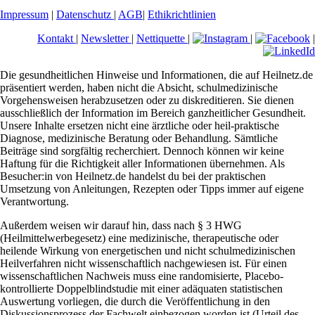
Impressum
|
Datenschutz
|
AGB
|
Ethikrichtlinien
Kontakt
|
Newsletter
|
Nettiquette
|
|
|
Die gesundheitlichen Hinweise und Informationen, die auf Heilnetz.de
präsentiert werden, haben nicht die Absicht, schulmedizinische
Vorgehensweisen herabzusetzen oder zu diskreditieren. Sie dienen
ausschließlich der Information im Bereich ganzheitlicher Gesundheit.
Unsere Inhalte ersetzen nicht eine ärztliche oder heil-praktische
Diagnose, medizinische Beratung oder Behandlung. Sämtliche
Beiträge sind sorgfältig recherchiert. Dennoch können wir keine
Haftung für die Richtigkeit aller Informationen übernehmen. Als
Besucher:in von Heilnetz.de handelst du bei der praktischen
Umsetzung von Anleitungen, Rezepten oder Tipps immer auf eigene
Verantwortung.
Außerdem weisen wir darauf hin, dass nach § 3 HWG
(Heilmittelwerbegesetz) eine medizinische, therapeutische oder
heilende Wirkung von energetischen und nicht schulmedizinischen
Heilverfahren nicht wissenschaftlich nachgewiesen ist. Für einen
wissenschaftlichen Nachweis muss eine randomisierte, Placebo-
kontrollierte Doppelblindstudie mit einer adäquaten statistischen
Auswertung vorliegen, die durch die Veröffentlichung in den
Diskussionsprozess der Fachwelt einbezogen worden ist (Urteil des