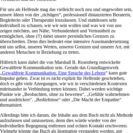
Für uns als Helfende mag das vielleicht noch neu und ungewohnt sein,
unsere Ideen von der „richtigen“, professionell distanzierten Beraterin,
Begleiterin oder Therapeutin loszulassen. Und stattdessen sehr
individuell zu schauen, wie wir sein wollen und was wir von uns
zeigen möchten, um Nähe, Verbundenheit und Vertrautheit zu
ermöglichen, ohne (!!) dabei unsere persönlichen Grenzen zu
überschreiten. Denn dies bedeutet eine intensive Auseinandersetzung
mit uns selbst, unseren Werten, unseren Grenzen und unserer Art, mit
anderen Menschen in Beziehung zu treten.
Hilfreich kann dabei die von Marshall B. Rosenberg entwickelte
Gewaltfreie Kommunikation sein. Gerade das Grundlagenwerk
„
Gewaltfreie Kommunikation. Eine Sprache des Lebens
“ kann gute
Impulse geben. Zwar ist es nicht explizit für Helfende geschrieben,
doch es gibt viele Anregungen, wie wir in verschiedenen Kontexten
miteinander in Verbindung treten können. Dabei werden wichtige
Punkte wie „Beobachten, ohne zu bewerten“, „Gefühle wahrnehmen
und ausdrücken“, „Bedürfnisse“ oder „Die Macht der Empathie“
thematisiert.
Allerdings bitte ich darum, die Inhalte aus dem Buch nicht als Methode
aufzufassen und umzusetzen, denn dies würde wieder von der
individuellen Begegnung entfernen und echten Kontakt erschweren.
Vielmehr könnte das Buch als Inspiration verstanden werden, um