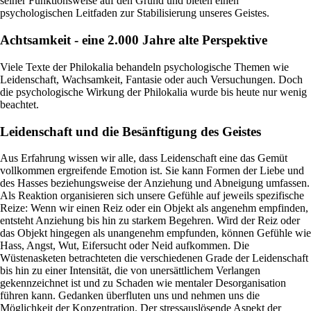
seiner Funktionsweise auf den Grund und bieten einen
psychologischen Leitfaden zur Stabilisierung unseres Geistes.
Achtsamkeit - eine 2.000 Jahre alte Perspektive
Viele Texte der Philokalia behandeln psychologische Themen wie
Leidenschaft, Wachsamkeit, Fantasie oder auch Versuchungen. Doch
die psychologische Wirkung der Philokalia wurde bis heute nur wenig
beachtet.
Leidenschaft und die Besänftigung des Geistes
Aus Erfahrung wissen wir alle, dass Leidenschaft eine das Gemüt
vollkommen ergreifende Emotion ist. Sie kann Formen der Liebe und
des Hasses beziehungsweise der Anziehung und Abneigung umfassen.
Als Reaktion organisieren sich unsere Gefühle auf jeweils spezifische
Reize: Wenn wir einen Reiz oder ein Objekt als angenehm empfinden,
entsteht Anziehung bis hin zu starkem Begehren. Wird der Reiz oder
das Objekt hingegen als unangenehm empfunden, können Gefühle wie
Hass, Angst, Wut, Eifersucht oder Neid aufkommen. Die
Wüstenasketen betrachteten die verschiedenen Grade der Leidenschaft
bis hin zu einer Intensität, die von unersättlichem Verlangen
gekennzeichnet ist und zu Schaden wie mentaler Desorganisation
führen kann. Gedanken überfluten uns und nehmen uns die
Möglichkeit der Konzentration. Der stressauslösende Aspekt der