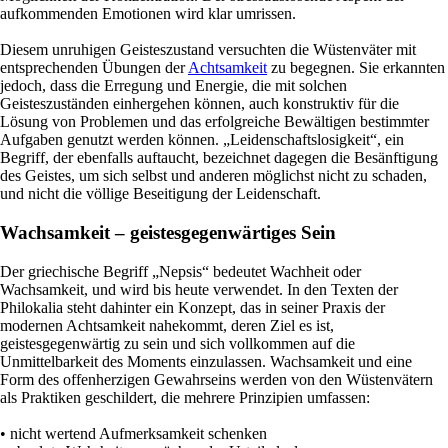
aufkommenden Emotionen wird klar umrissen.
Diesem unruhigen Geisteszustand versuchten die Wüstenväter mit
entsprechenden Übungen der
Achtsamkeit
zu begegnen. Sie erkannten
jedoch, dass die Erregung und Energie, die mit solchen
Geisteszuständen einhergehen können, auch konstruktiv für die
Lösung von Problemen und das erfolgreiche Bewältigen bestimmter
Aufgaben genutzt werden können. „Leidenschaftslosigkeit“, ein
Begriff, der ebenfalls auftaucht, bezeichnet dagegen die Besänftigung
des Geistes, um sich selbst und anderen möglichst nicht zu schaden,
und nicht die völlige Beseitigung der Leidenschaft.
Wachsamkeit – geistesgegenwärtiges Sein
Der griechische Begriff „Nepsis“ bedeutet Wachheit oder
Wachsamkeit, und wird bis heute verwendet. In den Texten der
Philokalia steht dahinter ein Konzept, das in seiner Praxis der
modernen Achtsamkeit nahekommt, deren Ziel es ist,
geistesgegenwärtig zu sein und sich vollkommen auf die
Unmittelbarkeit des Moments einzulassen. Wachsamkeit und eine
Form des offenherzigen Gewahrseins werden von den Wüstenvätern
als Praktiken geschildert, die mehrere Prinzipien umfassen:
• nicht wertend Aufmerksamkeit schenken