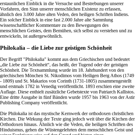
erstaunlichen Einblick in die Versuche und Bestrebungen unserer
Vorfahren, den Sinn unserer menschlichen Existenz zu erfassen,
ähnlich den 3.000 Jahre alten Veden, den heiligen Schriften Indiens.
Ein solcher Einblick in eine fast 2.000 Jahre alte Sammlung
wissenschaftlicher Kommentare zu den Bewegungen des
menschlichen Geistes, dem Bemühen, sich selbst zu verstehen und zu
entwickeln, ist außergewöhnlich.
Philokalia – die Liebe zur geistigen Schönheit
Der Begriff "Philokalia" kommt aus dem Griechischen und bedeutet
„die Liebe zur Schönheit“, das heißt, der Tugend oder der geistigen
Schönheit. Die Textsammlung wurde im 18. Jahrhundert von den
griechischen Mönchen St. Nikodimos vom Heiligen Berg Athos (1749
- 1809) und St. Makarios von Corinth (1731-1805) zusammengestellt
und erstmals 1782 in Venedig veröffentlicht. 1893 erschien eine zweite
Auflage. Diese enthielt zusätzliche Gebetstexte von Patriarch Kallistos.
Eine dritte Ausgabe in fünf Bänden wurde 1957 bis 1963 von der Astir
Publishing Company veröffentlicht.
Die Philokalia ist das mystische Kernwerk der orthodoxen christlichen
Kirchen. Die Wirkung der Texte ging jedoch weit über die Kirchen der
Orthodoxen hinaus. Ähnlich wie die Veden, die heiligen Schriften des
Hinduismus, gehen die Wüstengelehrten dem menschlichen Geist und