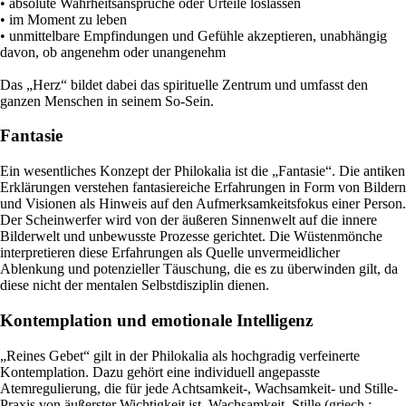
• absolute Wahrheitsansprüche oder Urteile loslassen
• im Moment zu leben
• unmittelbare Empfindungen und Gefühle akzeptieren, unabhängig
davon, ob angenehm oder unangenehm
Das „Herz“ bildet dabei das spirituelle Zentrum und umfasst den
ganzen Menschen in seinem So-Sein.
Fantasie
Ein wesentliches Konzept der Philokalia ist die „Fantasie“. Die antiken
Erklärungen verstehen fantasiereiche Erfahrungen in Form von Bildern
und Visionen als Hinweis auf den Aufmerksamkeitsfokus einer Person.
Der Scheinwerfer wird von der äußeren Sinnenwelt auf die innere
Bilderwelt und unbewusste Prozesse gerichtet. Die Wüstenmönche
interpretieren diese Erfahrungen als Quelle unvermeidlicher
Ablenkung und potenzieller Täuschung, die es zu überwinden gilt, da
diese nicht der mentalen Selbstdisziplin dienen.
Kontemplation und emotionale Intelligenz
„Reines Gebet“ gilt in der Philokalia als hochgradig verfeinerte
Kontemplation. Dazu gehört eine individuell angepasste
Atemregulierung, die für jede Achtsamkeit-, Wachsamkeit- und Stille-
Praxis von äußerster Wichtigkeit ist. Wachsamkeit, Stille (griech.: