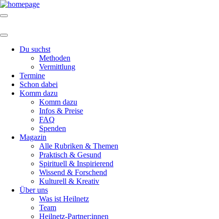
Du suchst
Methoden
Vermittlung
Termine
Schon dabei
Komm dazu
Komm dazu
Infos & Preise
FAQ
Spenden
Magazin
Alle Rubriken & Themen
Praktisch & Gesund
Spirituell & Inspirierend
Wissend & Forschend
Kulturell & Kreativ
Über uns
Was ist Heilnetz
Team
Heilnetz-Partner:innen