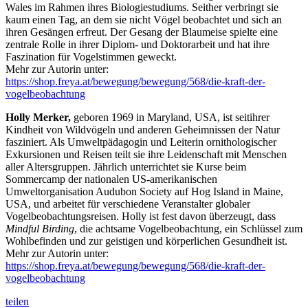
Wales im Rahmen ihres Biologiestudiums. Seither verbringt sie
kaum einen Tag, an dem sie nicht Vögel beobachtet und sich an
ihren Gesängen erfreut. Der Gesang der Blaumeise spielte eine
zentrale Rolle in ihrer Diplom- und Doktorarbeit und hat ihre
Faszination für Vogelstimmen geweckt.
Mehr zur Autorin unter:
https://shop.freya.at/bewegung/bewegung/568/die-kraft-der-
vogelbeobachtung
Holly Merker,
geboren 1969 in Maryland, USA, ist seitihrer
Kindheit von Wildvögeln und anderen Geheimnissen der Natur
fasziniert. Als Umweltpädagogin und Leiterin ornithologischer
Exkursionen und Reisen teilt sie ihre Leidenschaft mit Menschen
aller Altersgruppen. Jährlich unterrichtet sie Kurse beim
Sommercamp der nationalen US-amerikanischen
Umweltorganisation Audubon Society auf Hog Island in Maine,
USA, und arbeitet für verschiedene Veranstalter globaler
Vogelbeobachtungsreisen. Holly ist fest davon überzeugt, dass
Mindful Birding
, die achtsame Vogelbeobachtung, ein Schlüssel zum
Wohlbefinden und zur geistigen und körperlichen Gesundheit ist.
Mehr zur Autorin unter:
https://shop.freya.at/bewegung/bewegung/568/die-kraft-der-
vogelbeobachtung
teilen