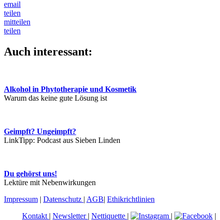
email
teilen
mitteilen
teilen
Auch interessant:
Alkohol in Phytotherapie und Kosmetik
Warum das keine gute Lösung ist
Geimpft? Ungeimpft?
LinkTipp: Podcast aus Sieben Linden
Du gehörst uns!
Lektüre mit Nebenwirkungen
Impressum
|
Datenschutz
|
AGB
|
Ethikrichtlinien
Kontakt
|
Newsletter
|
Nettiquette
|
|
|