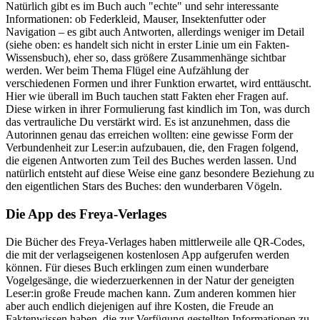
Natürlich gibt es im Buch auch "echte" und sehr interessante
Informationen: ob Federkleid, Mauser, Insektenfutter oder
Navigation – es gibt auch Antworten, allerdings weniger im Detail
(siehe oben: es handelt sich nicht in erster Linie um ein Fakten-
Wissensbuch), eher so, dass größere Zusammenhänge sichtbar
werden. Wer beim Thema Flügel eine Aufzählung der
verschiedenen Formen und ihrer Funktion erwartet, wird enttäuscht.
Hier wie überall im Buch tauchen statt Fakten eher Fragen auf.
Diese wirken in ihrer Formulierung fast kindlich im Ton, was durch
das vertrauliche Du verstärkt wird. Es ist anzunehmen, dass die
Autorinnen genau das erreichen wollten: eine gewisse Form der
Verbundenheit zur Leser:in aufzubauen, die, den Fragen folgend,
die eigenen Antworten zum Teil des Buches werden lassen. Und
natürlich entsteht auf diese Weise eine ganz besondere Beziehung zu
den eigentlichen Stars des Buches: den wunderbaren Vögeln.
Die App des Freya-Verlages
Die Bücher des Freya-Verlages haben mittlerweile alle QR-Codes,
die mit der verlagseigenen kostenlosen App aufgerufen werden
können. Für dieses Buch erklingen zum einen wunderbare
Vogelgesänge, die wiederzuerkennen in der Natur der geneigten
Leser:in große Freude machen kann. Zum anderen kommen hier
aber auch endlich diejenigen auf ihre Kosten, die Freude an
Faktenwissen haben, die zur Verfügung gestellten Informationen zu