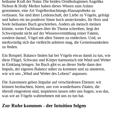
heilsame Kraft der Natur. Die beiden Ornithologinnen Angelika
Nelson & Holly Merker haben dieses Wissen zum Anlass
genommen, eine Art Vogelbeobachtungs-Hausapotheke zu
verfassen. Sie sind ihrer Leidenschaft, der Liebe zu Vögeln, gefolgt
und haben ein im positiven Sinne hoch ansteckendes, für Herz und
Seele heilsames Buch geschrieben. Anders als mensch meinen
könnte, wenn Fachfrauen über ihr Thema schreiben, liegt der
Schwerpunkt nicht auf der Wissensvermittlung reiner Fakten,
sondern darauf, Vögel mit allen Sinnen zu entdecken. Und, so
merkwürdig sich das vielleicht anhören mag, die Gemeinsamkeiten
zu finden.
Ein Beispiel: Balance finden hat bei Vögeln etwas damit zu tun, wie
diese Flügel, Schwanz und Körper harmonisch mit Wind und Wetter
in Einklang bringen. Im Buch gibt es an dieser Stelle dann den
Impuls, der eigenen Balance näher zu kommen und zu sinnieren,
wie wir uns „Wind und Wetter des Lebens“ anpassen.
Die Autorinnen geben Impulse auf verschiedenen Ebenen: wir
können beobachten, hören, uns von wunderbaren Zitaten, die
überall eingestreut sind, inspirieren lassen oder uns fragen, was das,
was wir an Vögeln wahrnehmen mit uns zu tun hat.
Zur Ruhe kommen - der Intuition folgen