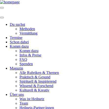
Du suchst
Methoden
Vermittlung
Termine
Schon dabei
Komm dazu
Komm dazu
Infos & Preise
FAQ
Spenden
Magazin
Alle Rubriken & Themen
Praktisch & Gesund
Spirituell & Inspirierend
Wissend & Forschend
Kulturell & Kreativ
Über uns
Was ist Heilnetz
Team
Heilnetz-Partner:innen