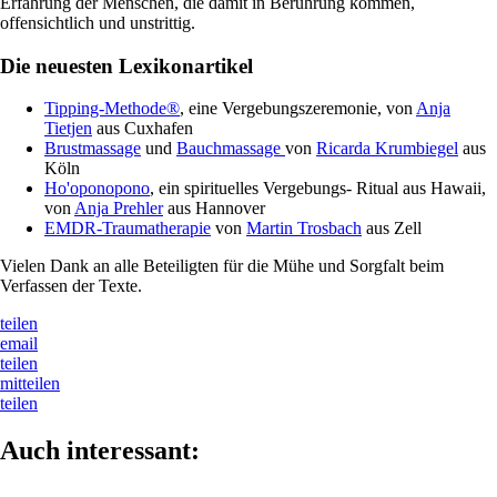
Erfahrung der Menschen, die damit in Berührung kommen,
offensichtlich und unstrittig.
Die neuesten Lexikonartikel
Tipping-Methode®
, eine Vergebungszeremonie, von
Anja
Tietjen
aus Cuxhafen
Brustmassage
und
Bauchmassage
von
Ricarda Krumbiegel
aus
Köln
Ho'oponopono
, ein spirituelles Vergebungs- Ritual aus Hawaii,
von
Anja Prehler
aus Hannover
EMDR-Traumatherapie
von
Martin Trosbach
aus Zell
Vielen Dank an alle Beteiligten für die Mühe und Sorgfalt beim
Verfassen der Texte.
teilen
email
teilen
mitteilen
teilen
Auch interessant: