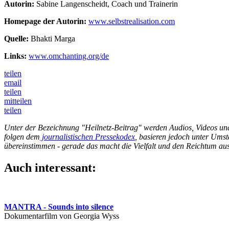
Autorin:
Sabine Langenscheidt, Coach und Trainerin
Homepage der Autorin:
www.selbstrealisation.com
Quelle:
Bhakti Marga
Links:
www.omchanting.org/de
teilen
email
teilen
mitteilen
teilen
Unter der Bezeichnung "Heilnetz-Beitrag" werden Audios, Videos und W
folgen dem
journalistischen Pressekodex
, basieren jedoch unter Umst
übereinstimmen - gerade das macht die Vielfalt und den Reichtum aus
Auch interessant:
MANTRA - Sounds into silence
Dokumentarfilm von Georgia Wyss