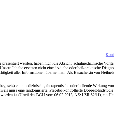
Kont
 präsentiert werden, haben nicht die Absicht, schulmedizinische Vorge
 Unsere Inhalte ersetzen nicht eine ärztliche oder heil-praktische Diag
ichtigkeit aller Informationen übernehmen. Als Besucher:in von Heilne
gesetz) eine medizinische, therapeutische oder heilende Wirkung von 
weis muss eine randomisierte, Placebo-kontrollierte Doppelblindstudie 
worden ist (Urteil des BGH vom 06.02.2013, AZ: I ZR 62/11), ein Heil