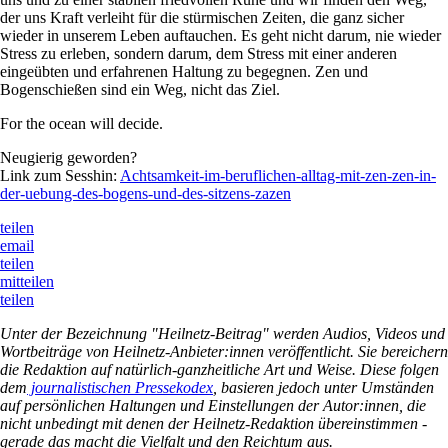
der uns Kraft verleiht für die stürmischen Zeiten, die ganz sicher
wieder in unserem Leben auftauchen. Es geht nicht darum, nie wieder
Stress zu erleben, sondern darum, dem Stress mit einer anderen
eingeübten und erfahrenen Haltung zu begegnen. Zen und
Bogenschießen sind ein Weg, nicht das Ziel.
For the ocean will decide.
Neugierig geworden?
Link zum Sesshin:
Achtsamkeit-im-beruflichen-alltag-mit-zen-zen-in-
der-uebung-des-bogens-und-des-sitzens-zazen
teilen
email
teilen
mitteilen
teilen
Unter der Bezeichnung "Heilnetz-Beitrag" werden Audios, Videos und
Wortbeiträge von Heilnetz-Anbieter:innen veröffentlicht. Sie bereichern
die Redaktion auf natürlich-ganzheitliche Art und Weise. Diese folgen
dem
journalistischen Pressekodex
, basieren jedoch unter Umständen
auf persönlichen Haltungen und Einstellungen der Autor:innen, die
nicht unbedingt mit denen der Heilnetz-Redaktion übereinstimmen -
gerade das macht die Vielfalt und den Reichtum aus.