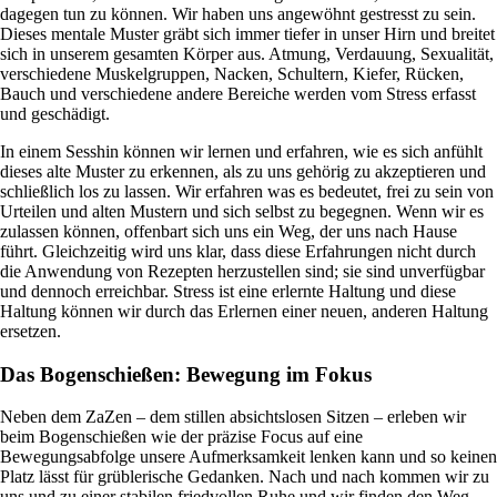
dagegen tun zu können. Wir haben uns angewöhnt gestresst zu sein.
Dieses mentale Muster gräbt sich immer tiefer in unser Hirn und breitet
sich in unserem gesamten Körper aus. Atmung, Verdauung, Sexualität,
verschiedene Muskelgruppen, Nacken, Schultern, Kiefer, Rücken,
Bauch und verschiedene andere Bereiche werden vom Stress erfasst
und geschädigt.
In einem Sesshin können wir lernen und erfahren, wie es sich anfühlt
dieses alte Muster zu erkennen, als zu uns gehörig zu akzeptieren und
schließlich los zu lassen. Wir erfahren was es bedeutet, frei zu sein von
Urteilen und alten Mustern und sich selbst zu begegnen. Wenn wir es
zulassen können, offenbart sich uns ein Weg, der uns nach Hause
führt. Gleichzeitig wird uns klar, dass diese Erfahrungen nicht durch
die Anwendung von Rezepten herzustellen sind; sie sind unverfügbar
und dennoch erreichbar. Stress ist eine erlernte Haltung und diese
Haltung können wir durch das Erlernen einer neuen, anderen Haltung
ersetzen.
Das Bogenschießen: Bewegung im Fokus
Neben dem ZaZen – dem stillen absichtslosen Sitzen – erleben wir
beim Bogenschießen wie der präzise Focus auf eine
Bewegungsabfolge unsere Aufmerksamkeit lenken kann und so keinen
Platz lässt für grüblerische Gedanken. Nach und nach kommen wir zu
uns und zu einer stabilen friedvollen Ruhe und wir finden den Weg,