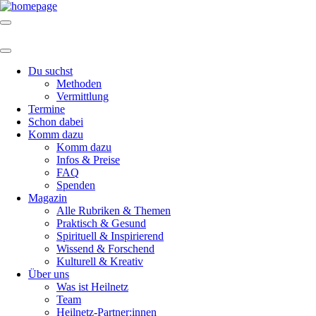
Du suchst
Methoden
Vermittlung
Termine
Schon dabei
Komm dazu
Komm dazu
Infos & Preise
FAQ
Spenden
Magazin
Alle Rubriken & Themen
Praktisch & Gesund
Spirituell & Inspirierend
Wissend & Forschend
Kulturell & Kreativ
Über uns
Was ist Heilnetz
Team
Heilnetz-Partner:innen