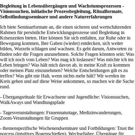
Begleitung in Lebensübergängen und Wachstumsprozessen -
Visionssuchen, initiatische Prozessbegleitung, Ritualformate,
Selbstfindungsseminare und andere Naturerfahrungen
Ich biete Seminarformate an, die einen sicheren und wertschätzenden
Rahmen für persönliche Entwicklungsprozesse und Begleitung in
Krisenzeiten bieten. Hier können Sie sich entfalten, zur Ruhe oder in
Bewegung kommen, Ihre Gaben (wieder) entdecken, sich weiter
bilden, Wurzeln schlagen und wachsen. Es geht darum, Antworten zu
finden oder die Fragen anzunehmen. Solche Fragen könnten sein: Was
will ich noch vom Leben? Was mag ich loslassen? Was möchte ich ins
Leben bringen? Was hält mich davon ab, in meine Kraft zu kommen
oder meinen Platz einzunehmen? Welche Entscheidungen gilt es zu
treffen? Was gibt mir Halt, wenn nichts mehr hält? Wir werden im
Kreis gehen und auf diese Weise ankommen, so machen wir die Sache
rund.
- Übergangsrituale für Erwachsene und Jugendliche: Visionssuchen,
WalkAways und Wandlungspfade
- Tagesveranstaltungen: Frauennaturtage, Medizinwanderungen,
Zoom-Veranstaltungen für Gruppen
- themenspezifische Wochenendseminare und Fortbildungen: Trust the
porcess (intuitives Bogenschießen), Wechseljahre, Übergänge für