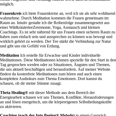
möglich.
Frauenkreis
ich biete Frauenkreise an, weil ich sie als sehr wohltuend
wahrnehme. Durch Meditation kommen die Frauen gemeinsam im
Raum an. Intuitv gestalte ich die Reihenfolge zusammengesetzt aus
einer WildkräuterteeZeremonie, Yoga, Austausch und kleinen
Coachings. Es ist sehr nährend für uns Frauen einen sicheren Raum zu
haben zum einfach sein und aussprechen zu können was bewegt und
wirklich gehört zu werden. Der Tee stärkt die Verbindung zur Natur
und gibt uns ein Gefühl von Erdung.
Meditation
Ich erstelle für Erwachse und Kinder individuelle
Meditationen. Diese Meditationen können spezielle für den Start in den
Tag gesprochen werden oder zu Situationen, Ängsten und Themen,
die uns aktuell beschäftigen und herausfordern. Auf meiner Website
findest du kostenfreie Meditationen zum hören und auch einen
kompletten Audiokurs zum Thema Emotionen. Dort kannst du
schauen, ob dir meine Stimme zusagt.
Theta Healing®
mit dieser Methode aus dem Bereich der
Energiearbeit schauen wir uns Themen, Konflikte, Herausfoderungen
an und lösen energetisch, um die körpereigenen Selbstheilungskräfte
zu aktivieren.
Coaching (nach der Into Beeing® Metode)
in einem Gespräch