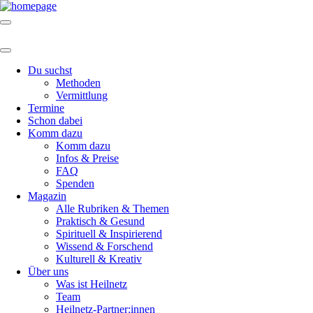
Du suchst
Methoden
Vermittlung
Termine
Schon dabei
Komm dazu
Komm dazu
Infos & Preise
FAQ
Spenden
Magazin
Alle Rubriken & Themen
Praktisch & Gesund
Spirituell & Inspirierend
Wissend & Forschend
Kulturell & Kreativ
Über uns
Was ist Heilnetz
Team
Heilnetz-Partner:innen