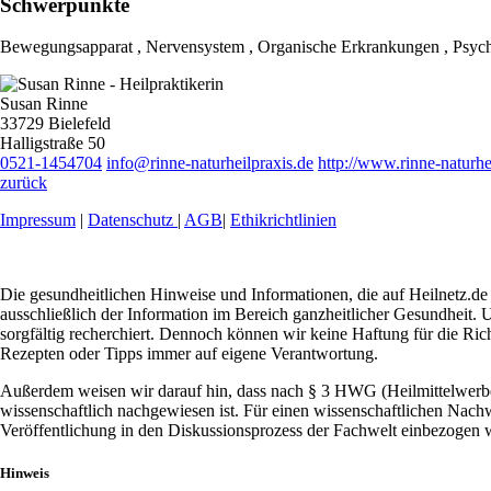
Schwerpunkte
Bewegungsapparat , Nervensystem , Organische Erkrankungen , Psych
Susan Rinne
33729 Bielefeld
Halligstraße 50
0521-1454704
info@rinne-naturheilpraxis.de
http://www.rinne-naturhe
zurück
Impressum
|
Datenschutz
|
AGB
|
Ethikrichtlinien
Die gesundheitlichen Hinweise und Informationen, die auf Heilnetz.de 
ausschließlich der Information im Bereich ganzheitlicher Gesundheit. U
sorgfältig recherchiert. Dennoch können wir keine Haftung für die Ric
Rezepten oder Tipps immer auf eigene Verantwortung.
Außerdem weisen wir darauf hin, dass nach § 3 HWG (Heilmittelwerbeg
wissenschaftlich nachgewiesen ist. Für einen wissenschaftlichen Nachw
Veröffentlichung in den Diskussionsprozess der Fachwelt einbezogen w
Hinweis