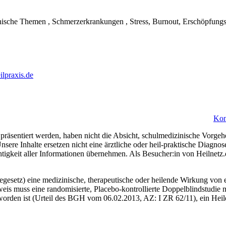
ische Themen , Schmerzerkrankungen , Stress, Burnout, Erschöpfung
ilpraxis.de
Kon
präsentiert werden, haben nicht die Absicht, schulmedizinische Vorgeh
nsere Inhalte ersetzen nicht eine ärztliche oder heil-praktische Diagn
htigkeit aller Informationen übernehmen. Als Besucher:in von Heilnetz
esetz) eine medizinische, therapeutische oder heilende Wirkung von e
eis muss eine randomisierte, Placebo-kontrollierte Doppelblindstudie m
orden ist (Urteil des BGH vom 06.02.2013, AZ: I ZR 62/11), ein Heiler