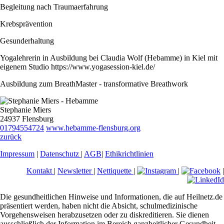
Begleitung nach Traumaerfahrung
Krebsprävention
Gesunderhaltung
Yogalehrerin in Ausbildung bei Claudia Wolf (Hebamme) in Kiel mit
eigenem Studio https://www.yogasession-kiel.de/
Ausbildung zum BreathMaster - transformative Breathwork
Stephanie Miers
24937 Flensburg
01794554724
www.hebamme-flensburg.org
zurück
Impressum
|
Datenschutz
|
AGB
|
Ethikrichtlinien
Kontakt
|
Newsletter
|
Nettiquette
|
|
|
Die gesundheitlichen Hinweise und Informationen, die auf Heilnetz.de
präsentiert werden, haben nicht die Absicht, schulmedizinische
Vorgehensweisen herabzusetzen oder zu diskreditieren. Sie dienen
ausschließlich der Information im Bereich ganzheitlicher Gesundheit.