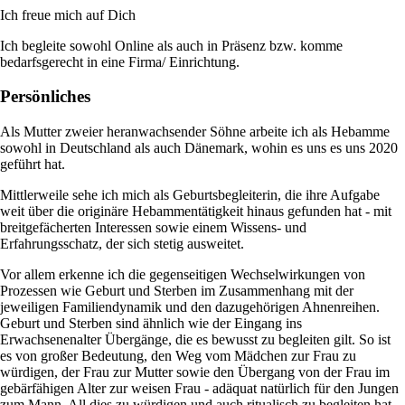
Ich freue mich auf Dich
Ich begleite sowohl Online als auch in Präsenz bzw. komme
bedarfsgerecht in eine Firma/ Einrichtung.
Persönliches
Als Mutter zweier heranwachsender Söhne arbeite ich als Hebamme
sowohl in Deutschland als auch Dänemark, wohin es uns es uns 2020
geführt hat.
Mittlerweile sehe ich mich als Geburtsbegleiterin, die ihre Aufgabe
weit über die originäre Hebammentätigkeit hinaus gefunden hat - mit
breitgefächerten Interessen sowie einem Wissens- und
Erfahrungsschatz, der sich stetig ausweitet.
Vor allem erkenne ich die gegenseitigen Wechselwirkungen von
Prozessen wie Geburt und Sterben im Zusammenhang mit der
jeweiligen Familiendynamik und den dazugehörigen Ahnenreihen.
Geburt und Sterben sind ähnlich wie der Eingang ins
Erwachsenenalter Übergänge, die es bewusst zu begleiten gilt. So ist
es von großer Bedeutung, den Weg vom Mädchen zur Frau zu
würdigen, der Frau zur Mutter sowie den Übergang von der Frau im
gebärfähigen Alter zur weisen Frau - adäquat natürlich für den Jungen
zum Mann. All dies zu würdigen und auch ritualisch zu begleiten hat