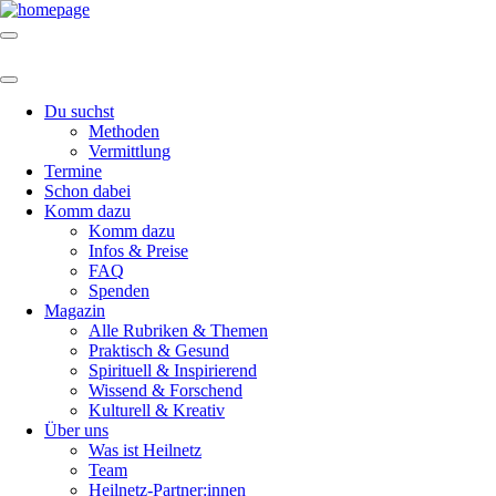
Du suchst
Methoden
Vermittlung
Termine
Schon dabei
Komm dazu
Komm dazu
Infos & Preise
FAQ
Spenden
Magazin
Alle Rubriken & Themen
Praktisch & Gesund
Spirituell & Inspirierend
Wissend & Forschend
Kulturell & Kreativ
Über uns
Was ist Heilnetz
Team
Heilnetz-Partner:innen