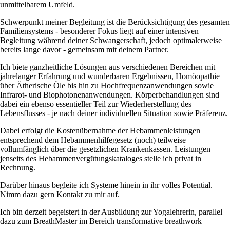
unmittelbarem Umfeld.
Schwerpunkt meiner Begleitung ist die Berücksichtigung des gesamten
Familiensystems - besonderer Fokus liegt auf einer intensiven
Begleitung während deiner Schwangerschaft, jedoch optimalerweise
bereits lange davor - gemeinsam mit deinem Partner.
Ich biete ganzheitliche Lösungen aus verschiedenen Bereichen mit
jahrelanger Erfahrung und wunderbaren Ergebnissen, Homöopathie
über Ätherische Öle bis hin zu Hochfrequenzanwendungen sowie
Infrarot- und Biophotonenanwendungen. Körperbehandlungen sind
dabei ein ebenso essentieller Teil zur Wiederherstellung des
Lebensflusses - je nach deiner individuellen Situation sowie Präferenz.
Dabei erfolgt die Kostenübernahme der Hebammenleistungen
entsprechend dem Hebammenhilfegesetz (noch) teilweise
vollumfänglich über die gesetzlichen Krankenkassen. Leistungen
jenseits des Hebammenvergütungskataloges stelle ich privat in
Rechnung.
Darüber hinaus begleite ich Systeme hinein in ihr volles Potential.
Nimm dazu gern Kontakt zu mir auf.
Ich bin derzeit begeistert in der Ausbildung zur Yogalehrerin, parallel
dazu zum BreathMaster im Bereich transformative breathwork