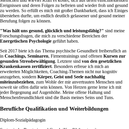
Menschen und wieviel Kraft es kostet, sich aus tiefen einschneidenden
Ereignissen und deren Folgen zu befreien und wieder froh und gesund
zu werden. So erfüllt es mich mit großer Dankbarkeit, dass ich Einiges
überstehen durfte, um endlich deutlich gelassener und gesund meiner
Berufung folgen zu können.
"Was hält uns gesund, glücklich und leistungsfähig?"
sind meine
Forschungsfragen, die mich zu verschiedene Bereichen der
Energetischen Psychologie
geführt haben.
Seit 2017 biete ich das Thema psychische Gesundheit freiberuflich an
in
Coachings, Seminaren
, Firmentrainings und offenen
Kursen zur
gesunden Stressbewältigung
. Letztere sind
von den gesetzlichen
Krankenkassen zertifiziert
. Besonders erfreue ich mich an
erweiterten Möglichkeiten, Coaching-Themen nicht nur kognitiv
anzugehen, sondern
Körper, Geist und Seele nachhaltig
miteinzubeziehen
, zum Wohle der mir anvertrauten Menschen und
soweit sie offen dafür sein können. Von Herzen gerne lerne ich mit
jeder Begegnung auf Augenhöhe. Meine offene Haltung und
Menschenfreundlichkeit sind die Basis meines Seins und Tuns.
Berufliche Qualifikation und Weiterbildungen
Diplom-Sozialpädagogin