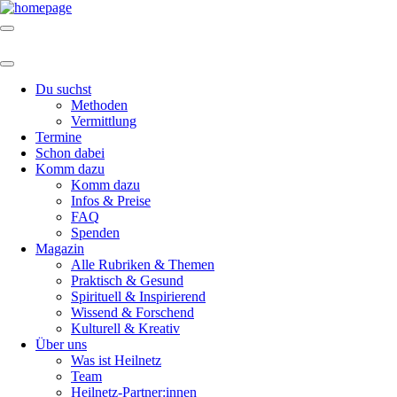
Du suchst
Methoden
Vermittlung
Termine
Schon dabei
Komm dazu
Komm dazu
Infos & Preise
FAQ
Spenden
Magazin
Alle Rubriken & Themen
Praktisch & Gesund
Spirituell & Inspirierend
Wissend & Forschend
Kulturell & Kreativ
Über uns
Was ist Heilnetz
Team
Heilnetz-Partner:innen