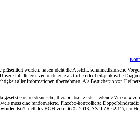
Kont
 präsentiert werden, haben nicht die Absicht, schulmedizinische Vorge
 Unsere Inhalte ersetzen nicht eine ärztliche oder heil-praktische Diag
ichtigkeit aller Informationen übernehmen. Als Besucher:in von Heilne
gesetz) eine medizinische, therapeutische oder heilende Wirkung von 
weis muss eine randomisierte, Placebo-kontrollierte Doppelblindstudie 
worden ist (Urteil des BGH vom 06.02.2013, AZ: I ZR 62/11), ein Heil