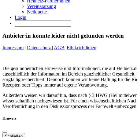
Heilnetz-Partner:innen
Vereinssatzung
Netiquette
Login
Anbieter:in konnte leider nicht gefunden werden
Impressum
|
Datenschutz
|
AGB
|
Ethikrichtlinien
Die gesundheitlichen Hinweise und Informationen, die auf Heilnetz.de
ausschließlich der Information im Bereich ganzheitlicher Gesundheit.
sorgfältig recherchiert. Dennoch können wir keine Haftung für die R
Rezepten oder Tipps immer auf eigene Verantwortung.
Außerdem weisen wir darauf hin, dass nach § 3 HWG (Heilmittelwerbe
wissenschaftlich nachgewiesen ist. Für einen wissenschaftlichen Nach
Veröffentlichung in den Diskussionsprozess der Fachwelt einbezogen 
Hinweis
Schließen