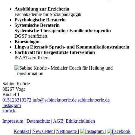
Ausbildung zur Erzieherin
Fachakademie für Sozialpädagogik
Psychologische Beraterin
Systemische Beraterin
Systemische Therapeutin / Familientherapeutin
DGSF zertifiziert
Kinesiologin
Lingva Eterna® Sprach- und Kommunikationstrainerin
Fachkraft für tiergestützte Intervention
ISAAT-zertifiziert
Sabine Knörle
88267 Vogt
Büchel 1
015123319372
info@sabineknoerle.de
sabineknoerle.de
instagram
zurück
Impressum
|
Datenschutz
|
AGB
|
Ethikrichtlinien
Kontakt
|
Newsletter
|
Nettiquette
|
|
|