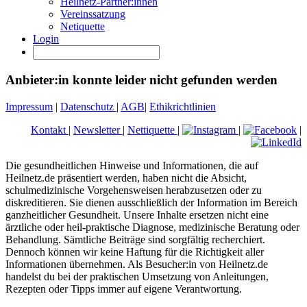
Heilnetz-Partner:innen
Vereinssatzung
Netiquette
Login
Anbieter:in konnte leider nicht gefunden werden
Impressum
|
Datenschutz
|
AGB
|
Ethikrichtlinien
Kontakt
|
Newsletter
|
Nettiquette
|
|
|
Die gesundheitlichen Hinweise und Informationen, die auf
Heilnetz.de präsentiert werden, haben nicht die Absicht,
schulmedizinische Vorgehensweisen herabzusetzen oder zu
diskreditieren. Sie dienen ausschließlich der Information im Bereich
ganzheitlicher Gesundheit. Unsere Inhalte ersetzen nicht eine
ärztliche oder heil-praktische Diagnose, medizinische Beratung oder
Behandlung. Sämtliche Beiträge sind sorgfältig recherchiert.
Dennoch können wir keine Haftung für die Richtigkeit aller
Informationen übernehmen. Als Besucher:in von Heilnetz.de
handelst du bei der praktischen Umsetzung von Anleitungen,
Rezepten oder Tipps immer auf eigene Verantwortung.