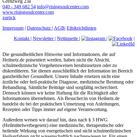
Grenzweg 23a
040 - 349 682 54
info@risingsoulcenter.com
www.risingsoulcenter.com
zurück
Impressum
|
Datenschutz
|
AGB
|
Ethikrichtlinien
Kontakt
|
Newsletter
|
Nettiquette
|
|
|
Die gesundheitlichen Hinweise und Informationen, die auf
Heilnetz.de präsentiert werden, haben nicht die Absicht,
schulmedizinische Vorgehensweisen herabzusetzen oder zu
diskreditieren. Sie dienen ausschließlich der Information im Bereich
ganzheitlicher Gesundheit. Unsere Inhalte ersetzen nicht eine
ärztliche oder heil-praktische Diagnose, medizinische Beratung oder
Behandlung. Sämtliche Beiträge sind sorgfältig recherchiert.
Dennoch können wir keine Haftung für die Richtigkeit aller
Informationen übernehmen. Als Besucher:in von Heilnetz.de
handelst du bei der praktischen Umsetzung von Anleitungen,
Rezepten oder Tipps immer auf eigene Verantwortung.
Außerdem weisen wir darauf hin, dass nach § 3 HWG
(Heilmittelwerbegesetz) eine medizinische, therapeutische oder
heilende Wirkung von energetischen und nicht schulmedizinischen
Heilverfahren nicht wissenschaftlich nachgewiesen ist. Für einen