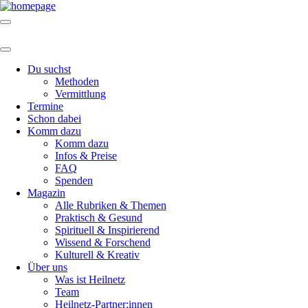
Du suchst
Methoden
Vermittlung
Termine
Schon dabei
Komm dazu
Komm dazu
Infos & Preise
FAQ
Spenden
Magazin
Alle Rubriken & Themen
Praktisch & Gesund
Spirituell & Inspirierend
Wissend & Forschend
Kulturell & Kreativ
Über uns
Was ist Heilnetz
Team
Heilnetz-Partner:innen