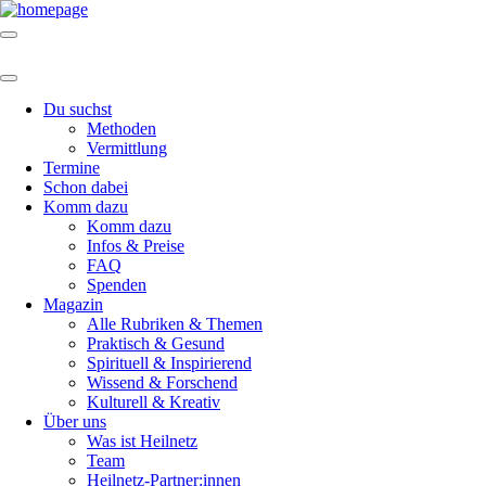
Du suchst
Methoden
Vermittlung
Termine
Schon dabei
Komm dazu
Komm dazu
Infos & Preise
FAQ
Spenden
Magazin
Alle Rubriken & Themen
Praktisch & Gesund
Spirituell & Inspirierend
Wissend & Forschend
Kulturell & Kreativ
Über uns
Was ist Heilnetz
Team
Heilnetz-Partner:innen