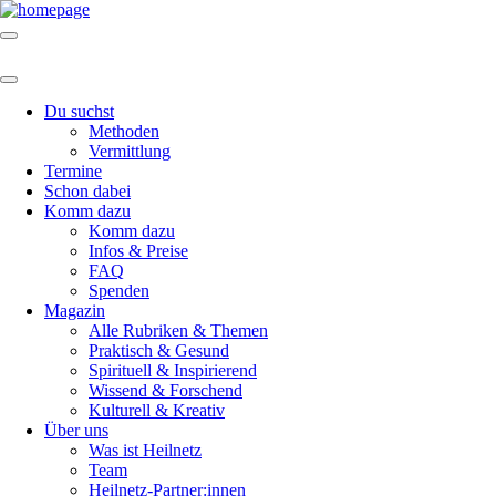
Du suchst
Methoden
Vermittlung
Termine
Schon dabei
Komm dazu
Komm dazu
Infos & Preise
FAQ
Spenden
Magazin
Alle Rubriken & Themen
Praktisch & Gesund
Spirituell & Inspirierend
Wissend & Forschend
Kulturell & Kreativ
Über uns
Was ist Heilnetz
Team
Heilnetz-Partner:innen