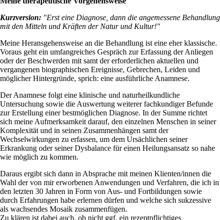
Meine therapeutische Vorgehensweise
Kurzversion:
"Erst eine Diagnose, dann die angemessene Behandlung
mit den Mitteln und Kräften der Natur und Kultur!"
Meine Heransgehensweise an die Behandlung ist eine eher klassische.
Voraus geht ein umfangreiches Gespräch zur Erfassung der Anliegen
oder der Beschwerden mit samt der erforderlichen aktuellen und
vergangenen biographischen Ereignisse, Gebrechen, Leiden und
möglicher Hintergründe, sprich: eine ausführliche Anamnese.
Der Anamnese folgt eine klinische und naturheilkundliche
Untersuchung sowie die Auswertung weiterer fachkundiger Befunde
zur Erstellung einer bestmöglichen Diagnose. In der Summe richtet
sich meine Aufmerksamkeit darauf, den einzelnen Menschen in seiner
Komplexität und in seinen Zusammenhängen samt der
Wechselwirkungen zu erfassen, um dem Ursächlichen seiner
Erkrankung oder seiner Dysbalance für einen Heilungsansatz so nahe
wie möglich zu kommen.
Daraus ergibt sich dann in Absprache mit meinen Klienten/innen die
Wahl der von mir erworbenen Anwendungen und Verfahren, die ich in
den letzten 30 Jahren in Form von Aus- und Fortbildungen sowie
durch Erfahrungen habe erlernen dürfen und welche sich sukzessive
als wachsendes Mosaik zusammenfügen.
Zu klären ist dabei auch, ob nicht ggf. ein rezeptpflichtiges