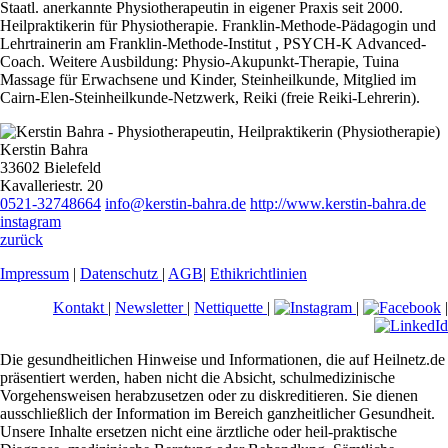
Staatl. anerkannte Physiotherapeutin in eigener Praxis seit 2000.
Heilpraktikerin für Physiotherapie. Franklin-Methode-Pädagogin und
Lehrtrainerin am Franklin-Methode-Institut , PSYCH-K Advanced-
Coach. Weitere Ausbildung: Physio-Akupunkt-Therapie, Tuina
Massage für Erwachsene und Kinder, Steinheilkunde, Mitglied im
Cairn-Elen-Steinheilkunde-Netzwerk, Reiki (freie Reiki-Lehrerin).
Kerstin Bahra
33602 Bielefeld
Kavalleriestr. 20
0521-32748664
info@kerstin-bahra.de
http://www.kerstin-bahra.de
instagram
zurück
Impressum
|
Datenschutz
|
AGB
|
Ethikrichtlinien
Kontakt
|
Newsletter
|
Nettiquette
|
|
|
Die gesundheitlichen Hinweise und Informationen, die auf Heilnetz.de
präsentiert werden, haben nicht die Absicht, schulmedizinische
Vorgehensweisen herabzusetzen oder zu diskreditieren. Sie dienen
ausschließlich der Information im Bereich ganzheitlicher Gesundheit.
Unsere Inhalte ersetzen nicht eine ärztliche oder heil-praktische