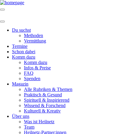
Du suchst
Methoden
Vermittlung
Termine
Schon dabei
Komm dazu
Komm dazu
Infos & Preise
FAQ
Spenden
Magazin
Alle Rubriken & Themen
Praktisch & Gesund
Spirituell & Inspirierend
Wissend & Forschend
Kulturell & Kreativ
Über uns
Was ist Heilnetz
Team
Heilnetz-Partner:innen