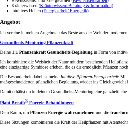
Bewusstseins- und Energiearbeit
(Bewusstseinsarbeit)
Kräuterwissen
(Kräuterwissen: Beratung & Information)
intuitives Heilen
(Energiearbeit/ Energetik)
Angebot
Ich vereine in meinen Angeboten das Beste aus der Welt der modernen
Gesundheits-Mentoring Pflanzenkraft
Deine
1:1 Pflanzenkraft Gesundheits-Begleitung
in Form von indiv
Ich kombiniere die Weisheit der Natur mit dem bestehenden Heilpflanz
eine einzigartige Symbiose erleben, die es dir ermöglicht Pflanzen noch
Die Besonderheit dabei ist meine
Intuitive Pflanzen-Energiearbeit
: Mit
maßgeschneiderten pflanzlichen Begleitung wieder ins Gleichgewicht 
Damit erhältst du in deinem Gesundheits-Mentoring eine ganzheitliche 
®
Plant Breath
Energie Behandlungen
Dein Raum, um
Pflanzen Energie wahrzunehmen
und die
transfor
Diese Sitzungen kombinieren die Kraft der Heilpflanzen mit Atemtechn