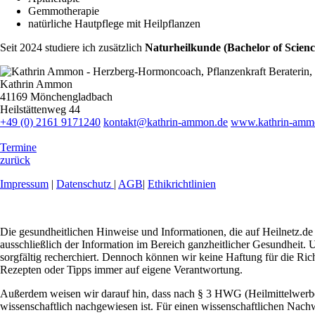
Gemmotherapie
natürliche Hautpflege mit Heilpflanzen
Seit 2024 studiere ich zusätzlich
Naturheilkunde (Bachelor of Scienc
Kathrin Ammon
41169 Mönchengladbach
Heilstättenweg 44
+49 (0) 2161 9171240
kontakt@kathrin-ammon.de
www.kathrin-amm
Termine
zurück
Impressum
|
Datenschutz
|
AGB
|
Ethikrichtlinien
Die gesundheitlichen Hinweise und Informationen, die auf Heilnetz.de 
ausschließlich der Information im Bereich ganzheitlicher Gesundheit. U
sorgfältig recherchiert. Dennoch können wir keine Haftung für die Ric
Rezepten oder Tipps immer auf eigene Verantwortung.
Außerdem weisen wir darauf hin, dass nach § 3 HWG (Heilmittelwerbeg
wissenschaftlich nachgewiesen ist. Für einen wissenschaftlichen Nachw