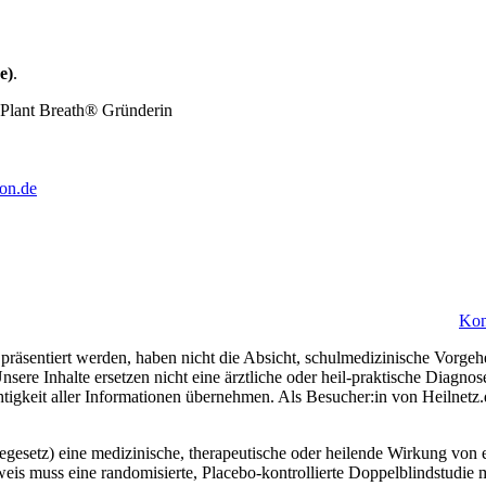
e)
.
on.de
Kon
präsentiert werden, haben nicht die Absicht, schulmedizinische Vorgeh
nsere Inhalte ersetzen nicht eine ärztliche oder heil-praktische Diagn
htigkeit aller Informationen übernehmen. Als Besucher:in von Heilnetz
esetz) eine medizinische, therapeutische oder heilende Wirkung von e
eis muss eine randomisierte, Placebo-kontrollierte Doppelblindstudie m