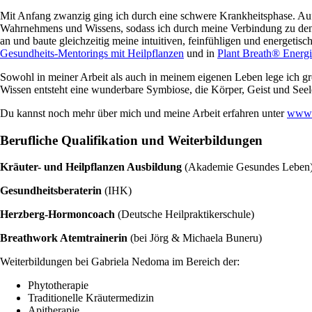
Mit Anfang zwanzig ging ich durch eine schwere Krankheitsphase. Auf
Wahrnehmens und Wissens, sodass ich durch meine Verbindung zu den Pf
an und baute gleichzeitig meine intuitiven, feinfühligen und energetis
Gesundheits-Mentorings mit Heilpflanzen
und in
Plant Breath® Energ
Sowohl in meiner Arbeit als auch in meinem eigenen Leben lege ich g
Wissen entsteht eine wunderbare Symbiose, die Körper, Geist und Seele 
Du kannst noch mehr über mich und meine Arbeit erfahren unter
www.
Berufliche Qualifikation und Weiterbildungen
Kräuter- und Heilpflanzen Ausbildung
(
Akademie Gesundes Leben
Gesundheitsberaterin
(IHK)
Herzberg-Hormoncoach
(Deutsche Heilpraktikerschule)
Breathwork Atemtrainerin
(bei Jörg & Michaela Buneru)
Weiterbildungen bei Gabriela Nedoma im Bereich der:
Phytotherapie
Traditionelle Kräutermedizin
Apitherapie