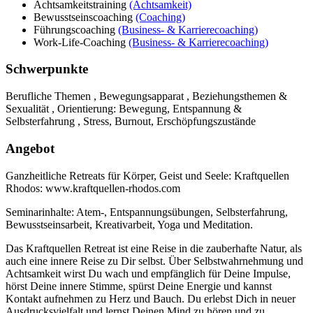
Achtsamkeitstraining
(Achtsamkeit)
Bewusstseinscoaching
(Coaching)
Führungscoaching
(Business- & Karrierecoaching)
Work-Life-Coaching
(Business- & Karrierecoaching)
Schwerpunkte
Berufliche Themen , Bewegungsapparat , Beziehungsthemen &
Sexualität , Orientierung: Bewegung, Entspannung &
Selbsterfahrung , Stress, Burnout, Erschöpfungszustände
Angebot
Ganzheitliche Retreats für Körper, Geist und Seele: Kraftquellen
Rhodos: www.kraftquellen-rhodos.com
Seminarinhalte: Atem-, Entspannungsübungen, Selbsterfahrung,
Bewusstseinsarbeit, Kreativarbeit, Yoga und Meditation.
Das Kraftquellen Retreat ist eine Reise in die zauberhafte Natur, als
auch eine innere Reise zu Dir selbst. Über Selbstwahrnehmung und
Achtsamkeit wirst Du wach und empfänglich für Deine Impulse,
hörst Deine innere Stimme, spürst Deine Energie und kannst
Kontakt aufnehmen zu Herz und Bauch. Du erlebst Dich in neuer
Ausdrucksvielfalt und lernst Deinen Mind zu hören und zu