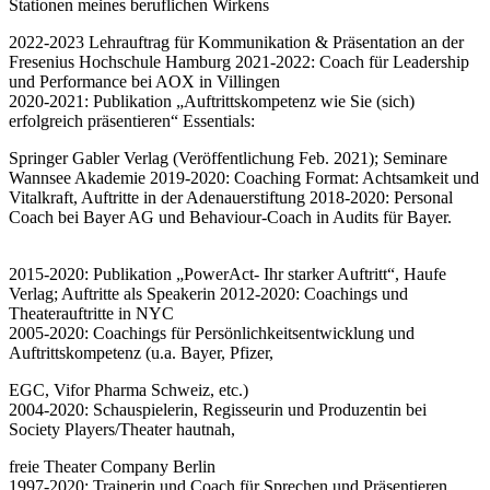
Stationen meines beruflichen Wirkens
2022-2023 Lehrauftrag für Kommunikation & Präsentation an der
Fresenius Hochschule Hamburg 2021-2022: Coach für Leadership
und Performance bei AOX in Villingen
2020-2021: Publikation „Auftrittskompetenz wie Sie (sich)
erfolgreich präsentieren“ Essentials:
Springer Gabler Verlag (Veröffentlichung Feb. 2021); Seminare
Wannsee Akademie 2019-2020: Coaching Format: Achtsamkeit und
Vitalkraft, Auftritte in der Adenauerstiftung 2018-2020: Personal
Coach bei Bayer AG und Behaviour-Coach in Audits für Bayer.
2015-2020: Publikation „PowerAct- Ihr starker Auftritt“, Haufe
Verlag; Auftritte als Speakerin 2012-2020: Coachings und
Theaterauftritte in NYC
2005-2020: Coachings für Persönlichkeitsentwicklung und
Auftrittskompetenz (u.a. Bayer, Pfizer,
EGC, Vifor Pharma Schweiz, etc.)
2004-2020: Schauspielerin, Regisseurin und Produzentin bei
Society Players/Theater hautnah,
freie Theater Company Berlin
1997-2020: Trainerin und Coach für Sprechen und Präsentieren,