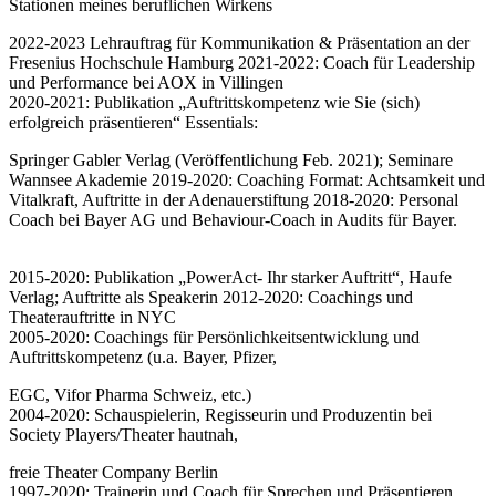
Stationen meines beruflichen Wirkens
2022-2023 Lehrauftrag für Kommunikation & Präsentation an der
Fresenius Hochschule Hamburg 2021-2022: Coach für Leadership
und Performance bei AOX in Villingen
2020-2021: Publikation „Auftrittskompetenz wie Sie (sich)
erfolgreich präsentieren“ Essentials:
Springer Gabler Verlag (Veröffentlichung Feb. 2021); Seminare
Wannsee Akademie 2019-2020: Coaching Format: Achtsamkeit und
Vitalkraft, Auftritte in der Adenauerstiftung 2018-2020: Personal
Coach bei Bayer AG und Behaviour-Coach in Audits für Bayer.
2015-2020: Publikation „PowerAct- Ihr starker Auftritt“, Haufe
Verlag; Auftritte als Speakerin 2012-2020: Coachings und
Theaterauftritte in NYC
2005-2020: Coachings für Persönlichkeitsentwicklung und
Auftrittskompetenz (u.a. Bayer, Pfizer,
EGC, Vifor Pharma Schweiz, etc.)
2004-2020: Schauspielerin, Regisseurin und Produzentin bei
Society Players/Theater hautnah,
freie Theater Company Berlin
1997-2020: Trainerin und Coach für Sprechen und Präsentieren,