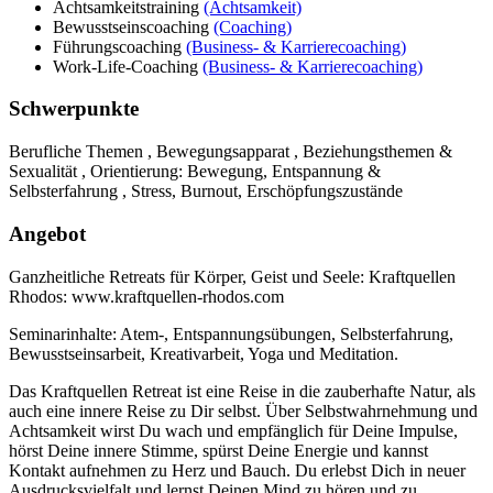
Achtsamkeitstraining
(Achtsamkeit)
Bewusstseinscoaching
(Coaching)
Führungscoaching
(Business- & Karrierecoaching)
Work-Life-Coaching
(Business- & Karrierecoaching)
Schwerpunkte
Berufliche Themen , Bewegungsapparat , Beziehungsthemen &
Sexualität , Orientierung: Bewegung, Entspannung &
Selbsterfahrung , Stress, Burnout, Erschöpfungszustände
Angebot
Ganzheitliche Retreats für Körper, Geist und Seele: Kraftquellen
Rhodos: www.kraftquellen-rhodos.com
Seminarinhalte: Atem-, Entspannungsübungen, Selbsterfahrung,
Bewusstseinsarbeit, Kreativarbeit, Yoga und Meditation.
Das Kraftquellen Retreat ist eine Reise in die zauberhafte Natur, als
auch eine innere Reise zu Dir selbst. Über Selbstwahrnehmung und
Achtsamkeit wirst Du wach und empfänglich für Deine Impulse,
hörst Deine innere Stimme, spürst Deine Energie und kannst
Kontakt aufnehmen zu Herz und Bauch. Du erlebst Dich in neuer
Ausdrucksvielfalt und lernst Deinen Mind zu hören und zu