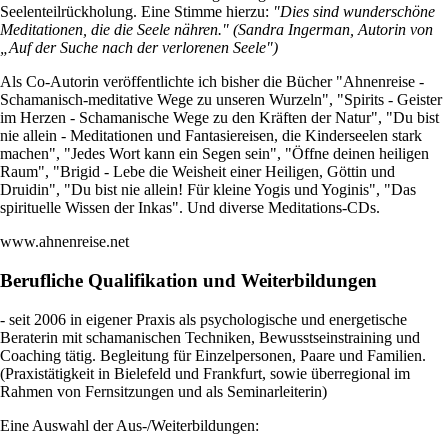
Seelenteilrückholung. Eine Stimme hierzu:
"Dies sind wunderschöne
Meditationen, die die Seele nähren." (Sandra Ingerman, Autorin von
„Auf der Suche nach der verlorenen Seele")
Als Co-Autorin veröffentlichte ich bisher die Bücher "Ahnenreise -
Schamanisch-meditative Wege zu unseren Wurzeln", "Spirits - Geister
im Herzen - Schamanische Wege zu den Kräften der Natur", "Du bist
nie allein - Meditationen und Fantasiereisen, die Kinderseelen stark
machen", "Jedes Wort kann ein Segen sein", "Öffne deinen heiligen
Raum", "Brigid - Lebe die Weisheit einer Heiligen, Göttin und
Druidin", "Du bist nie allein! Für kleine Yogis und Yoginis", "Das
spirituelle Wissen der Inkas". Und diverse Meditations-CDs.
www.ahnenreise.net
Berufliche Qualifikation und Weiterbildungen
- seit 2006 in eigener Praxis als psychologische und energetische
Beraterin mit schamanischen Techniken, Bewusstseinstraining und
Coaching tätig. Begleitung für Einzelpersonen, Paare und Familien.
(Praxistätigkeit in Bielefeld und Frankfurt, sowie überregional im
Rahmen von Fernsitzungen und als Seminarleiterin)
Eine Auswahl der Aus-/Weiterbildungen: