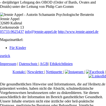
- dreijähriger Lehrgang des OBOD (Order of Bards, Ovates and
Druids) unter der Leitung von Philip Carr-Gomm
Jennie Appel
32689 Kalletal
Gerkensrode 13
05733-9625437
info@jennie-appel.de
http://www.jennie-appel.de
Magazinartikel:
Für Kinder
zurück
Impressum
|
Datenschutz
|
AGB
|
Ethikrichtlinien
Kontakt
|
Newsletter
|
Nettiquette
|
|
|
Die gesundheitlichen Hinweise und Informationen, die auf Heilnetz.de
präsentiert werden, haben nicht die Absicht, schulmedizinische
Vorgehensweisen herabzusetzen oder zu diskreditieren. Sie dienen
ausschließlich der Information im Bereich ganzheitlicher Gesundheit.
Unsere Inhalte ersetzen nicht eine ärztliche oder heil-praktische
Diagnose, medizinische Beratung oder Behandlung. Sämtliche