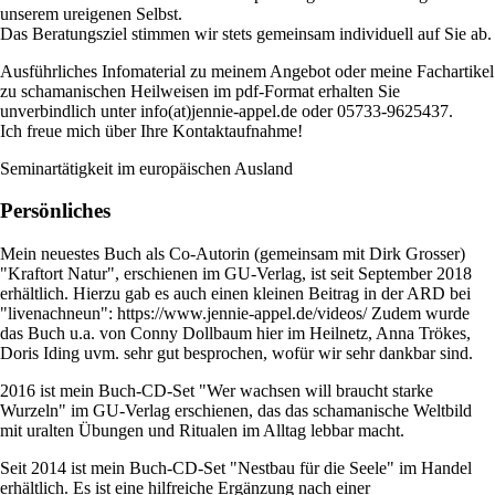
unserem ureigenen Selbst.
Das Beratungsziel stimmen wir stets gemeinsam individuell auf Sie ab.
Ausführliches Infomaterial zu meinem Angebot oder meine Fachartikel
zu schamanischen Heilweisen im pdf-Format erhalten Sie
unverbindlich unter info(at)jennie-appel.de oder 05733-9625437.
Ich freue mich über Ihre Kontaktaufnahme!
Seminartätigkeit im europäischen Ausland
Persönliches
Mein neuestes Buch als Co-Autorin (gemeinsam mit Dirk Grosser)
"Kraftort Natur", erschienen im GU-Verlag, ist seit September 2018
erhältlich. Hierzu gab es auch einen kleinen Beitrag in der ARD bei
"livenachneun": https://www.jennie-appel.de/videos/ Zudem wurde
das Buch u.a. von Conny Dollbaum hier im Heilnetz, Anna Trökes,
Doris Iding uvm. sehr gut besprochen, wofür wir sehr dankbar sind.
2016 ist mein Buch-CD-Set "Wer wachsen will braucht starke
Wurzeln" im GU-Verlag erschienen, das das schamanische Weltbild
mit uralten Übungen und Ritualen im Alltag lebbar macht.
Seit 2014 ist mein Buch-CD-Set "Nestbau für die Seele" im Handel
erhältlich. Es ist eine hilfreiche Ergänzung nach einer