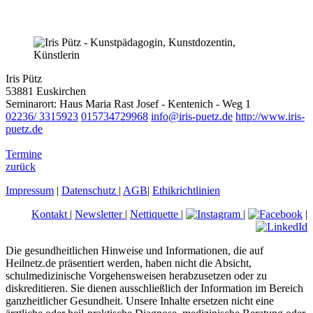
Iris Pütz
53881 Euskirchen
Seminarort: Haus Maria Rast Josef - Kentenich - Weg 1
02236/ 3315923
015734729968
info@iris-puetz.de
http://www.iris-
puetz.de
Termine
zurück
Impressum
|
Datenschutz
|
AGB
|
Ethikrichtlinien
Kontakt
|
Newsletter
|
Nettiquette
|
|
|
Die gesundheitlichen Hinweise und Informationen, die auf
Heilnetz.de präsentiert werden, haben nicht die Absicht,
schulmedizinische Vorgehensweisen herabzusetzen oder zu
diskreditieren. Sie dienen ausschließlich der Information im Bereich
ganzheitlicher Gesundheit. Unsere Inhalte ersetzen nicht eine