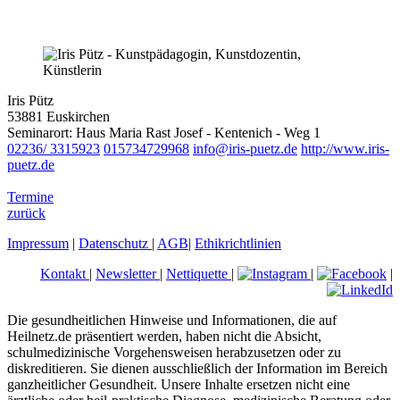
Iris Pütz
53881 Euskirchen
Seminarort: Haus Maria Rast Josef - Kentenich - Weg 1
02236/ 3315923
015734729968
info@iris-puetz.de
http://www.iris-
puetz.de
Termine
zurück
Impressum
|
Datenschutz
|
AGB
|
Ethikrichtlinien
Kontakt
|
Newsletter
|
Nettiquette
|
|
|
Die gesundheitlichen Hinweise und Informationen, die auf
Heilnetz.de präsentiert werden, haben nicht die Absicht,
schulmedizinische Vorgehensweisen herabzusetzen oder zu
diskreditieren. Sie dienen ausschließlich der Information im Bereich
ganzheitlicher Gesundheit. Unsere Inhalte ersetzen nicht eine