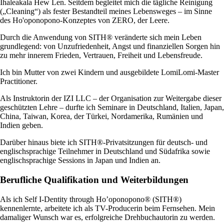
Ihaleakala Hew Len. Seitdem begleitet mich die tägliche Reinigung
(„Cleaning“) als fester Bestandteil meines Lebensweges – im Sinne
des Ho'oponopono-Konzeptes von ZERO, der Leere.
Durch die Anwendung von SITH® veränderte sich mein Leben
grundlegend: von Unzufriedenheit, Angst und finanziellen Sorgen hin
zu mehr innerem Frieden, Vertrauen, Freiheit und Lebensfreude.
Ich bin Mutter von zwei Kindern und ausgebildete LomiLomi-Master
Practitioner.
Als Instruktorin der IZI LLC – der Organisation zur Weitergabe dieser
geschützten Lehre – durfte ich Seminare in Deutschland, Italien, Japan,
China, Taiwan, Korea, der Türkei, Nordamerika, Rumänien und
Indien geben.
Darüber hinaus biete ich SITH®-Privatsitzungen für deutsch- und
englischsprachige Teilnehmer in Deutschland und Südafrika sowie
englischsprachige Sessions in Japan und Indien an.
Berufliche Qualifikation und Weiterbildungen
Als ich Self I-Dentity through Ho’oponopono® (SITH®)
kennenlernte, arbeitete ich als TV-Producerin beim Fernsehen. Mein
damaliger Wunsch war es, erfolgreiche Drehbuchautorin zu werden.