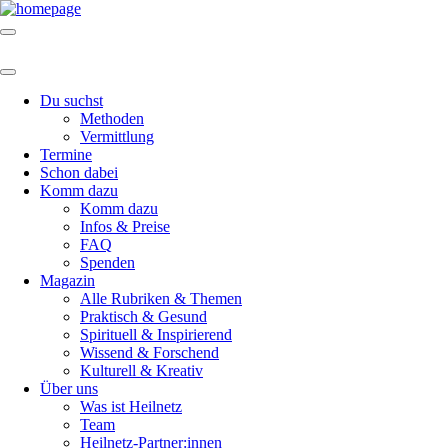
Du suchst
Methoden
Vermittlung
Termine
Schon dabei
Komm dazu
Komm dazu
Infos & Preise
FAQ
Spenden
Magazin
Alle Rubriken & Themen
Praktisch & Gesund
Spirituell & Inspirierend
Wissend & Forschend
Kulturell & Kreativ
Über uns
Was ist Heilnetz
Team
Heilnetz-Partner:innen