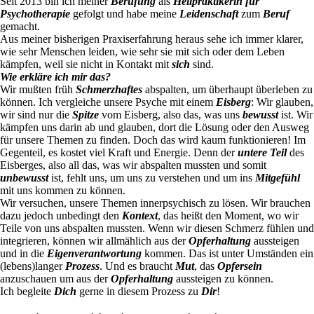
Seit 2013 bin ich meiner
Berufung
als
Heilpraktikerin für
Psychotherapie
gefolgt und habe meine
Leidenschaft
zum
Beruf
gemacht.
Aus meiner bisherigen Praxiserfahrung heraus sehe ich immer klarer,
wie sehr Menschen leiden, wie sehr sie mit sich oder dem Leben
kämpfen, weil sie nicht in Kontakt mit
sich
sind.
Wie erkläre ich mir das?
Wir mußten früh
Schmerzhaftes
abspalten, um überhaupt überleben zu
können. Ich vergleiche unsere Psyche mit einem
Eisberg
: Wir glauben,
wir sind nur die
Spitze
vom Eisberg, also das, was uns
bewusst
ist. Wir
kämpfen uns darin ab und glauben, dort die Lösung oder den Ausweg
für unsere Themen zu finden. Doch das wird kaum funktionieren! Im
Gegenteil, es kostet viel Kraft und Energie. Denn der
untere Teil
des
Eisberges, also all das, was wir abspalten mussten und somit
unbewusst
ist, fehlt uns, um uns zu verstehen und um ins
Mitgefühl
mit uns kommen zu können.
Wir versuchen, unsere Themen innerpsychisch zu lösen. Wir brauchen
dazu jedoch unbedingt den
Kontext
, das heißt den Moment, wo wir
Teile von uns abspalten mussten. Wenn wir diesen Schmerz fühlen und
integrieren, können wir allmählich aus der
Opferhaltung
aussteigen
und in die
Eigenverantwortung
kommen. Das ist unter Umständen ein
(lebens)langer
Prozess
. Und es braucht
Mut
, das
Opfersein
anzuschauen um aus der
Opferhaltung
aussteigen zu können.
​​​​​​​Ich begleite
Dich
gerne in diesem Prozess zu
Dir
!