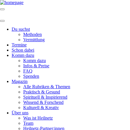
Du suchst
Methoden
Vermittlung
Termine
Schon dabei
Komm dazu
Komm dazu
Infos & Preise
FAQ
Spenden
Magazin
Alle Rubriken & Themen
Praktisch & Gesund
Spirituell & Inspirierend
Wissend & Forschend
Kulturell & Kreativ
Über uns
Was ist Heilnetz
Team
Heilnetz-Partner:innen