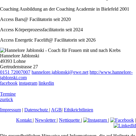
Coaching Ausbildung an der Coaching Academie in Bielefeld 2001
Access Bars@ Facilitatorin seit 2020
Access Körperprozessfacilitatorin seit 2024
Access Energetic Facelift@ Facilitatorin seit 2026
Hannelore Jablonski
49393 Lohne
Gertrudenstrasse 27
0151 72007007
hannelore.jablonski@ewe.net
http://www.hannelore-
jablonski.com
facebook
instagram
linkedin
Termine
zurück
Impressum
|
Datenschutz
|
AGB
|
Ethikrichtlinien
Kontakt
|
Newsletter
|
Nettiquette
|
|
|
Die gesundheitlichen Hinweise und Informationen, die auf Heilnetz.de