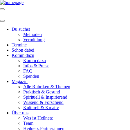
Du suchst
Methoden
Vermittlung
Termine
Schon dabei
Komm dazu
Komm dazu
Infos & Preise
FAQ
Spenden
Magazin
Alle Rubriken & Themen
Praktisch & Gesund
Spirituell & Inspirierend
Wissend & Forschend
Kulturell & Kreativ
Über uns
Was ist Heilnetz
Team
Heilnetz-Partner:innen