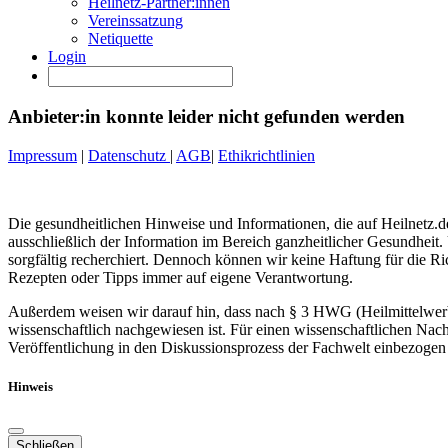
Heilnetz-Partner:innen
Vereinssatzung
Netiquette
Login
Anbieter:in konnte leider nicht gefunden werden
Impressum
|
Datenschutz
|
AGB
|
Ethikrichtlinien
Die gesundheitlichen Hinweise und Informationen, die auf Heilnetz.de
ausschließlich der Information im Bereich ganzheitlicher Gesundheit.
sorgfältig recherchiert. Dennoch können wir keine Haftung für die R
Rezepten oder Tipps immer auf eigene Verantwortung.
Außerdem weisen wir darauf hin, dass nach § 3 HWG (Heilmittelwerbe
wissenschaftlich nachgewiesen ist. Für einen wissenschaftlichen Nach
Veröffentlichung in den Diskussionsprozess der Fachwelt einbezogen 
Hinweis
Schließen