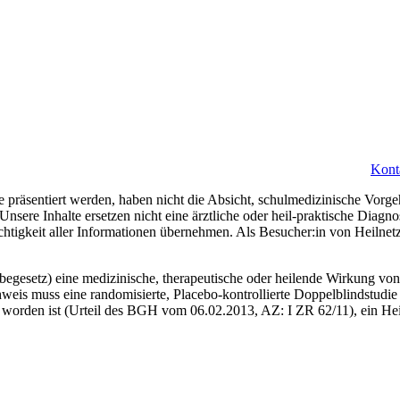
Kont
 präsentiert werden, haben nicht die Absicht, schulmedizinische Vorge
 Unsere Inhalte ersetzen nicht eine ärztliche oder heil-praktische Diag
ichtigkeit aller Informationen übernehmen. Als Besucher:in von Heilne
gesetz) eine medizinische, therapeutische oder heilende Wirkung von 
weis muss eine randomisierte, Placebo-kontrollierte Doppelblindstudie 
worden ist (Urteil des BGH vom 06.02.2013, AZ: I ZR 62/11), ein Heil