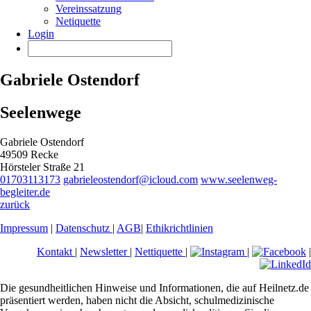
Vereinssatzung
Netiquette
Login
Gabriele Ostendorf
Seelenwege
Gabriele Ostendorf
49509 Recke
Hörsteler Straße 21
01703113173
gabrieleostendorf@icloud.com
www.seelenweg-
begleiter.de
zurück
Impressum
|
Datenschutz
|
AGB
|
Ethikrichtlinien
Kontakt
|
Newsletter
|
Nettiquette
|
|
|
Die gesundheitlichen Hinweise und Informationen, die auf Heilnetz.de
präsentiert werden, haben nicht die Absicht, schulmedizinische