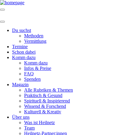
Du suchst
Methoden
Vermittlung
Termine
Schon dabei
Komm dazu
Komm dazu
Infos & Preise
FAQ
Spenden
Magazin
Alle Rubriken & Themen
Praktisch & Gesund
Spirituell & Inspirierend
Wissend & Forschend
Kulturell & Kreativ
Über uns
Was ist Heilnetz
Team
Heilnetz-Partner:innen