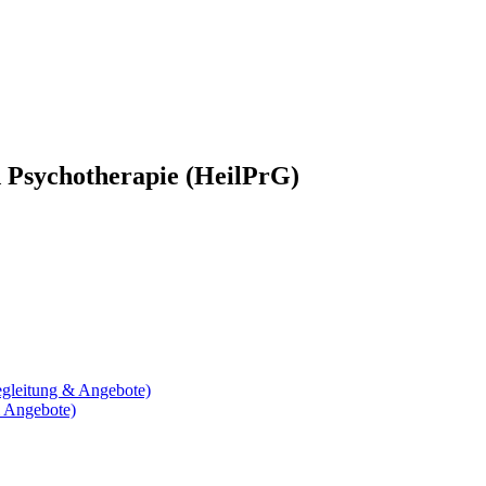
d Psychotherapie (HeilPrG)
egleitung & Angebote)
& Angebote)