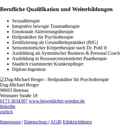
Berufliche Qualifikation und Weiterbildungen
Sexualtherapie
Integrative bewegte Traumatherapie
Emotionale Aktivierungstherapie
Heilpraktiker für Psychotherapie
Zertifizierung als Gesundheitspraktiker (BfG)
Sensomotorischer Körpertherapie nach Dr. Pohl ®
Ausbildung als Systemischer Business & Personal Coach
Ausbildung in Ressourcenorientierter Paartherapie
Staatlich examinierter Krankenpfleger
Diplom-Ingenieur
Dag-Michael Berger
98693 Ilmenau
Weimarer Straße 18
0173 3634387
www.beweglicher-werden.de
linkedin
zurück
Impressum
|
Datenschutz
|
AGB
|
Ethikrichtlinien