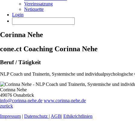
Vereinssatzung
Netiquette
Login
Corinna Nehe
cone.ct Coaching Corinna Nehe
Beruf / Tätigkeit
NLP Coach und Trainerin, Systemische und individualpsychologische
Corinna Nehe
49076 Osnabrück
info@corinna-nehe.de
www.corinna-nehe.de
zurück
Impressum
|
Datenschutz
|
AGB
|
Ethikrichtlinien