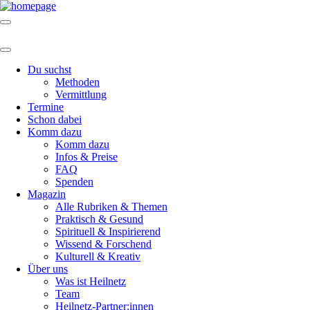
Du suchst
Methoden
Vermittlung
Termine
Schon dabei
Komm dazu
Komm dazu
Infos & Preise
FAQ
Spenden
Magazin
Alle Rubriken & Themen
Praktisch & Gesund
Spirituell & Inspirierend
Wissend & Forschend
Kulturell & Kreativ
Über uns
Was ist Heilnetz
Team
Heilnetz-Partner:innen