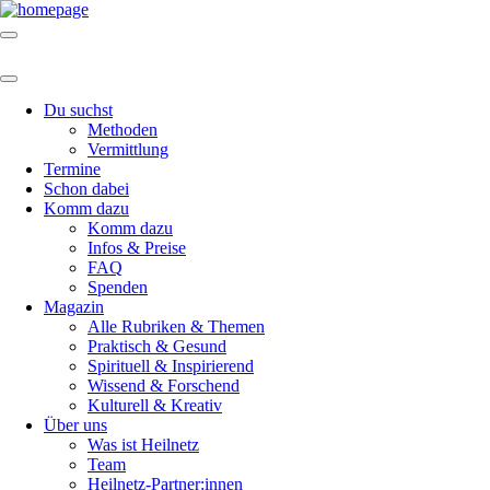
Du suchst
Methoden
Vermittlung
Termine
Schon dabei
Komm dazu
Komm dazu
Infos & Preise
FAQ
Spenden
Magazin
Alle Rubriken & Themen
Praktisch & Gesund
Spirituell & Inspirierend
Wissend & Forschend
Kulturell & Kreativ
Über uns
Was ist Heilnetz
Team
Heilnetz-Partner:innen