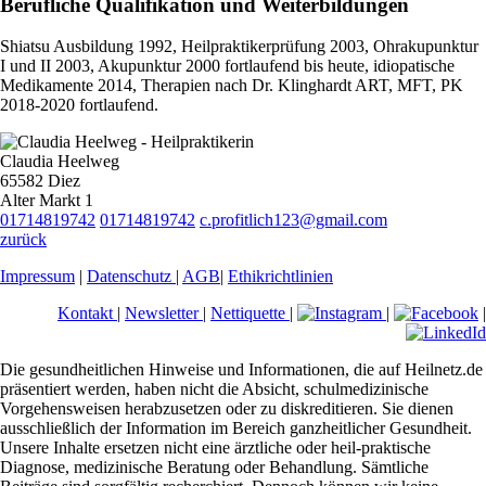
Berufliche Qualifikation und Weiterbildungen
Shiatsu Ausbildung 1992, Heilpraktikerprüfung 2003, Ohrakupunktur
I und II 2003, Akupunktur 2000 fortlaufend bis heute, idiopatische
Medikamente 2014, Therapien nach Dr. Klinghardt ART, MFT, PK
2018-2020 fortlaufend.
Claudia Heelweg
65582 Diez
Alter Markt 1
01714819742
01714819742
c.profitlich123@gmail.com
zurück
Impressum
|
Datenschutz
|
AGB
|
Ethikrichtlinien
Kontakt
|
Newsletter
|
Nettiquette
|
|
|
Die gesundheitlichen Hinweise und Informationen, die auf Heilnetz.de
präsentiert werden, haben nicht die Absicht, schulmedizinische
Vorgehensweisen herabzusetzen oder zu diskreditieren. Sie dienen
ausschließlich der Information im Bereich ganzheitlicher Gesundheit.
Unsere Inhalte ersetzen nicht eine ärztliche oder heil-praktische
Diagnose, medizinische Beratung oder Behandlung. Sämtliche