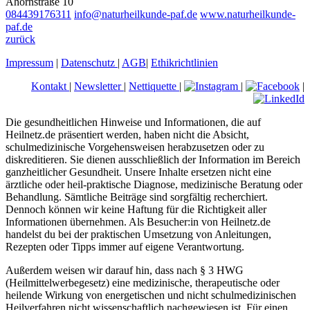
Ahornstraße 10
084439176311
info@naturheilkunde-paf.de
www.naturheilkunde-
paf.de
zurück
Impressum
|
Datenschutz
|
AGB
|
Ethikrichtlinien
Kontakt
|
Newsletter
|
Nettiquette
|
|
|
Die gesundheitlichen Hinweise und Informationen, die auf
Heilnetz.de präsentiert werden, haben nicht die Absicht,
schulmedizinische Vorgehensweisen herabzusetzen oder zu
diskreditieren. Sie dienen ausschließlich der Information im Bereich
ganzheitlicher Gesundheit. Unsere Inhalte ersetzen nicht eine
ärztliche oder heil-praktische Diagnose, medizinische Beratung oder
Behandlung. Sämtliche Beiträge sind sorgfältig recherchiert.
Dennoch können wir keine Haftung für die Richtigkeit aller
Informationen übernehmen. Als Besucher:in von Heilnetz.de
handelst du bei der praktischen Umsetzung von Anleitungen,
Rezepten oder Tipps immer auf eigene Verantwortung.
Außerdem weisen wir darauf hin, dass nach § 3 HWG
(Heilmittelwerbegesetz) eine medizinische, therapeutische oder
heilende Wirkung von energetischen und nicht schulmedizinischen
Heilverfahren nicht wissenschaftlich nachgewiesen ist. Für einen